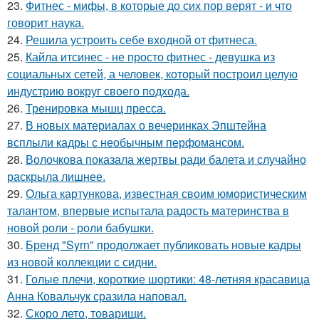
23.
Фитнес - мифы, в которые до сих пор верят - и что
говорит наука.
24.
Решила устроить себе входной от фитнеса.
25.
Кайла итсинес - не просто фитнес - девушка из
социальных сетей, а человек, который построил целую
индустрию вокруг своего подхода.
26.
Тренировка мышц пресса.
27.
В новых материалах о вечеринках Эпштейна
всплыли кадры с необычным перфомансом.
28.
Волочкова показала жертвы ради балета и случайно
раскрыла лишнее.
29.
Ольга картункова, известная своим юмористическим
талантом, впервые испытала радость материнства в
новой роли - роли бабушки.
30.
Бренд "Syrn" продолжает публиковать новые кадры
из новой коллекции с сидни.
31.
Голые плечи, короткие шортики: 48-летняя красавица
Анна Ковальчук сразила наповал.
32.
Скоро лето, товарищи.