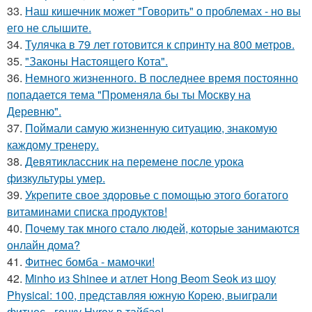
33.
Наш кишечник может "Говорить" о проблемах - но вы
его не слышите.
34.
Тулячка в 79 лет готовится к спринту на 800 метров.
35.
"Законы Настоящего Кота".
36.
Немного жизненного. В последнее время постоянно
попадается тема "Променяла бы ты Москву на
Деревню".
37.
Поймали самую жизненную ситуацию, знакомую
каждому тренеру.
38.
Девятиклассник на перемене после урока
физкультуры умер.
39.
Укрепите свое здоровье с помощью этого богатого
витаминами списка продуктов!
40.
Почему так много стало людей, которые занимаются
онлайн дома?
41.
Фитнес бомба - мамочки!
42.
Minho из Shinee и атлет Hong Beom Seok из шоу
Physical: 100, представляя южную Корею, выиграли
фитнес - гонку Hyrox в тайбэе!