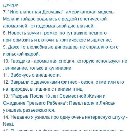
дочери.
7.
"Инопланетная Девушка": американская модель
Мелани гайдос родилась с редкой генетической
аномалией - эктодермальной дисплазией.
8.
Новость звучит громко, но тут важно немного
притормозить и включить критическое мышление.
9.
Даже теплолюбивые динозавры не справляются с
июньской жарой.
10.
Гвоздика - ароматная специя, которую используют не
, внимание, только в кулинарии.
11.
Забочусь о внешности.
12.
Закрыли с девчонками фитнес - сезон, отметили его
на природе, в тишине с пением птиц.
13.
"Разрыв После 13 лет Совместной Жизни и
Ожидание Третьего Ребенка": Павел воля и Ляйсан
утяшева разъезжаются.
14.
Недавно я узнала про одну очень интересную штуку -
Neat.
15.
Я, конечно, не фитнес - тренер и не нутрициолог, но