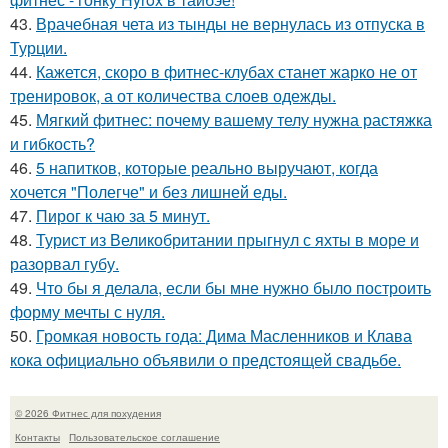
43.
Врачебная чета из тынды не вернулась из отпуска в
Турции.
44.
Кажется, скоро в фитнес-клубах станет жарко не от
тренировок, а от количества слоев одежды.
45.
Мягкий фитнес: почему вашему телу нужна растяжка
и гибкость?
46.
5 напитков, которые реально выручают, когда
хочется "Полегче" и без лишней еды.
47.
Пирог к чаю за 5 минут.
48.
Турист из Великобритании прыгнул с яхты в море и
разорвал губу.
49.
Что бы я делала, если бы мне нужно было построить
форму мечты с нуля.
50.
Громкая новость года: Дима Масленников и Клава
кока официально объявили о предстоящей свадьбе.
© 2026 Фитнес для похудения
Контакты
Пользовательское соглашение