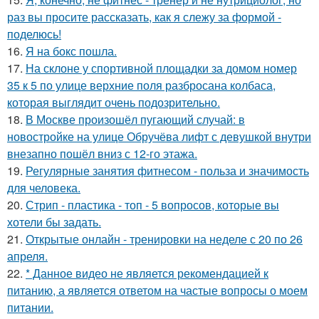
раз вы просите рассказать, как я слежу за формой -
поделюсь!
16.
Я на бокс пошла.
17.
На склоне у спортивной площадки за домом номер
35 к 5 по улице верхние поля разбросана колбаса,
которая выглядит очень подозрительно.
18.
В Москве произошёл пугающий случай: в
новостройке на улице Обручёва лифт с девушкой внутри
внезапно пошёл вниз с 12-го этажа.
19.
Регулярные занятия фитнесом - польза и значимость
для человека.
20.
Стрип - пластика - топ - 5 вопросов, которые вы
хотели бы задать.
21.
Открытые онлайн - тренировки на неделе с 20 по 26
апреля.
22.
* Данное видео не является рекомендацией к
питанию, а является ответом на частые вопросы о моем
питании.