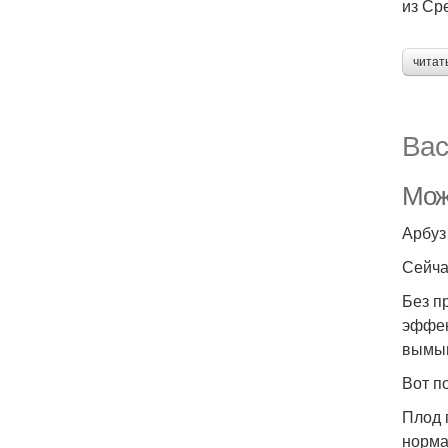
из Ср
читат
Вас
Мож
Арбуз
Сейча
Без п
эффек
вымыв
Вот п
Плод 
норма