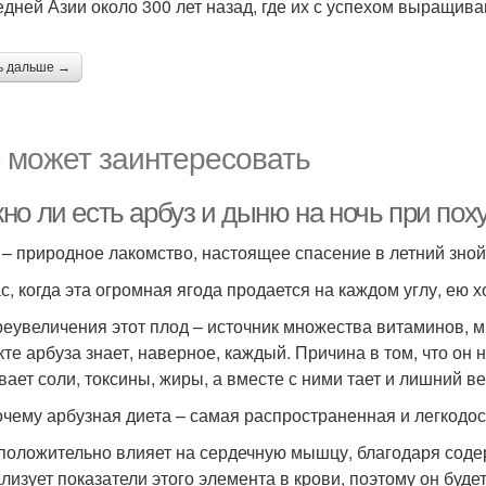
едней Азии около 300 лет назад, где их с успехом выращив
ь дальше →
 может заинтересовать
но ли есть арбуз и дыню на ночь при пох
 – природное лакомство, настоящее спасение в летний зной
с, когда эта огромная ягода продается на каждом углу, ею х
реувеличения этот плод – источник множества витаминов, 
те арбуза знает, наверное, каждый. Причина в том, что он 
ает соли, токсины, жиры, а вместе с ними тает и лишний ве
очему арбузная диета – самая распространенная и легкодост
положительно влияет на сердечную мышцу, благодаря соде
лизует показатели этого элемента в крови, поэтому он буде