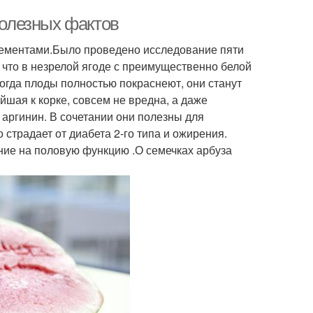
полезных фактов
элементами.Было проведено исследование пяти
, что в незрелой ягоде с преимущественно белой
 когда плоды полностью покраснеют, они станут
шая к корке, совсем не вредна, а даже
 аргинин. В сочетании они полезны для
 страдает от диабета 2-го типа и ожирения.
ние на половую функцию .О семечках арбуза