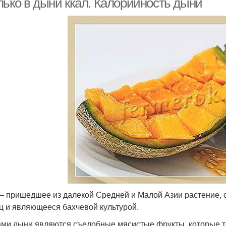
лько в дыни ккал. Калорийность дыни
– пришедшее из далекой Средней и Малой Азии растение, 
ц и являющееся бахчевой культурой.
ми дыни являются съедобные мясистые фрукты, которые т