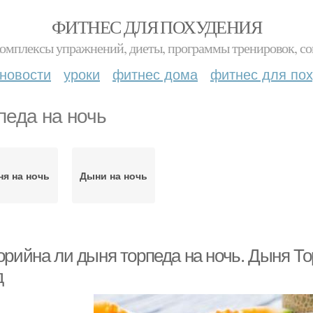
ФИТНЕС ДЛЯ ПОХУДЕНИЯ
комплексы упражнений, диеты, программы тренировок, со
новости
уроки
фитнес дома
фитнес для по
педа на ночь
я на ночь
Дыни на ночь
орийна ли дыня торпеда на ночь. Дыня То
д