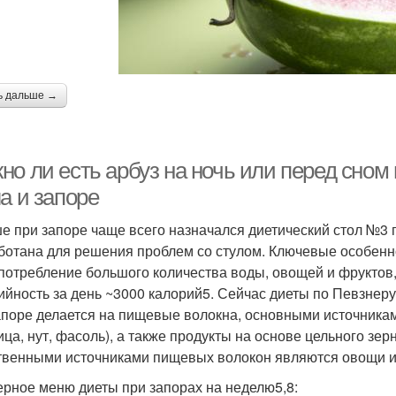
ь дальше →
но ли есть арбуз на ночь или перед сном
а и запоре
е при запоре чаще всего назначался диетический стол №3 
ботана для решения проблем со стулом. Ключевые особенно
 потребление большого количества воды, овощей и фруктов
ийность за день ~3000 калорий5. Сейчас диеты по Певзнеру
апоре делается на пищевые волокна, основными источникам
ца, нут, фасоль), а также продукты на основе цельного зерна 
твенными источниками пищевых волокон являются овощи и
рное меню диеты при запорах на неделю5,8: