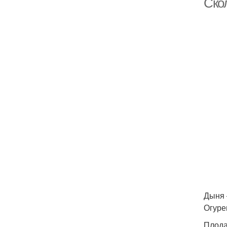
Ско
Дыня 
Огуре
Плода