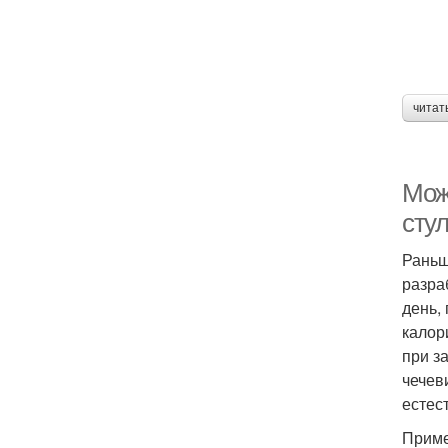
читат
Мож
стул
Раньш
разра
день,
калор
при з
чечеви
естес
Приме