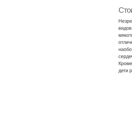
Стои
Незре
видов
мякот
отлич
наобо
серде
Кроме
дети 