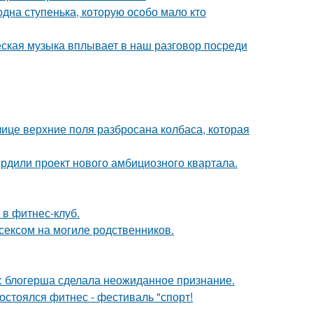
одна ступенька, которую особо мало кто
еская музыка вплывает в наш разговор посреди
лице верхние поля разбросана колбаса, которая
рдили проект нового амбициозного квартала.
 в фитнес-клуб.
сексом на могиле родственников.
к: блогерша сделала неожиданное признание.
остоялся фитнес - фестиваль "спорт!