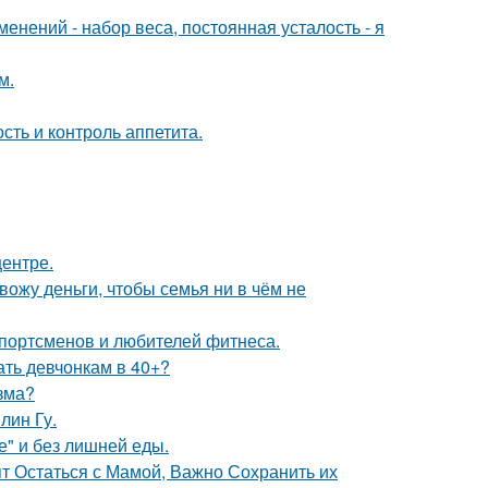
енений - набор веса, постоянная усталость - я
м.
сть и контроль аппетита.
центре.
ожу деньги, чтобы семья ни в чём не
спортсменов и любителей фитнеса.
ать девчонкам в 40+?
зма?
лин Гу.
е" и без лишней еды.
ят Остаться с Мамой, Важно Сохранить их