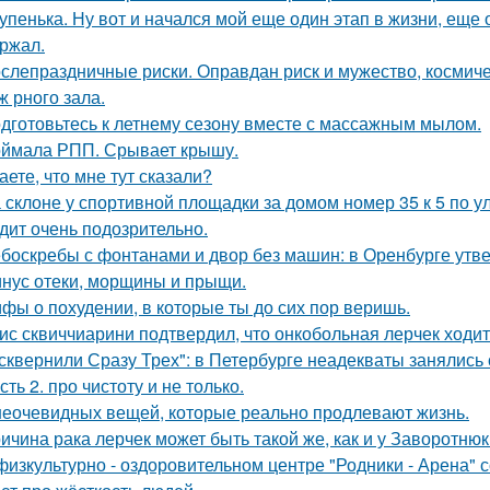
упенька. Ну вот и начался мой еще один этап в жизни, еще 
ржал.
слепраздничные риски. Оправдан риск и мужество, космич
ж рного зала.
дготовьтесь к летнему сезону вместе с массажным мылом.
ймала РПП. Срывает крышу.
аете, что мне тут сказали?
 склоне у спортивной площадки за домом номер 35 к 5 по у
дит очень подозрительно.
боскребы с фонтанами и двор без машин: в Оренбурге утве
нус отеки, морщины и прыщи.
фы о похудении, в которые ты до сих пор веришь.
ис сквиччиарини подтвердил, что онкобольная лерчек ходит
сквернили Сразу Трех": в Петербурге неадекваты занялись 
сть 2. про чистоту и не только.
неочевидных вещей, которые реально продлевают жизнь.
ичина рака лерчек может быть такой же, как и у Заворотню
физкультурно - оздоровительном центре "Родники - Арена" с