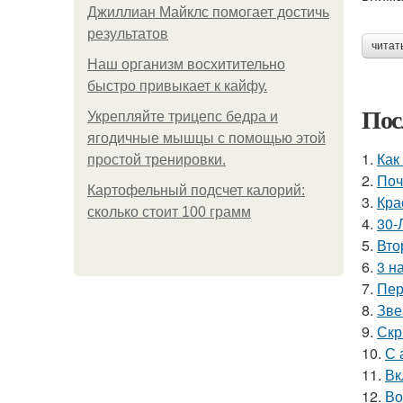
Джиллиан Майклс помогает достичь
результатов
читат
Наш организм восхитительно
быстро привыкает к кайфу.
Пос
Укрепляйте трицепс бедра и
ягодичные мышцы с помощью этой
1.
Как
простой тренировки.
2.
Поч
Картофельный подсчет калорий:
3.
Кра
сколько стоит 100 грамм
4.
30-
5.
Вто
6.
3 н
7.
Пер
8.
Зве
9.
Скр
10.
С 
11.
Вк
12.
Во