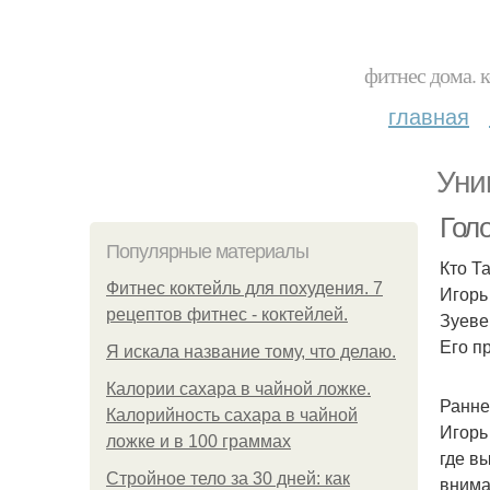
фитнес дома. 
главная
Уни
Гол
Популярные материалы
Кто Т
Фитнес коктейль для похудения. 7
Игорь
рецептов фитнес - коктейлей.
Зуеве
Его п
Я искала название тому, что делаю.
Калории сахара в чайной ложке.
Ранне
Калорийность сахара в чайной
Игорь
ложке и в 100 граммах
где в
Стройное тело за 30 дней: как
внима