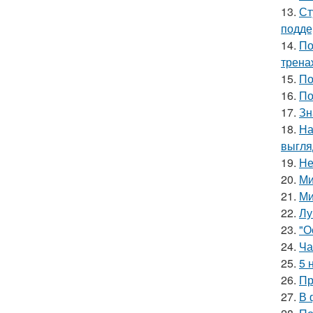
13.
Ст
подде
14.
По
трена
15.
По
16.
По
17.
Зн
18.
На
выгля
19.
Не
20.
Ми
21.
Ми
22.
Лу
23.
"О
24.
Ча
25.
5 
26.
Пр
27.
В 