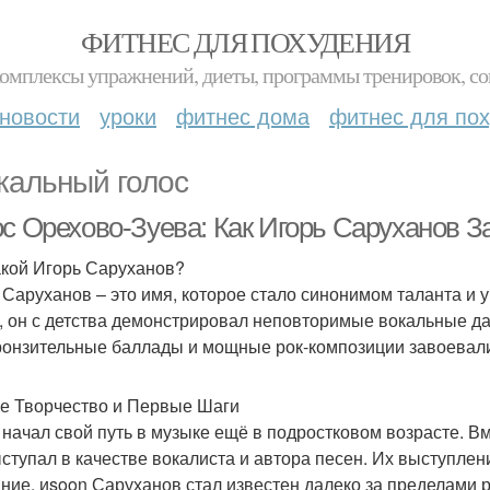
ФИТНЕС ДЛЯ ПОХУДЕНИЯ
комплексы упражнений, диеты, программы тренировок, со
новости
уроки
фитнес дома
фитнес для по
кальный голос
ос Орехово-Зуева: Как Игорь Саруханов 
акой Игорь Саруханов?
 Саруханов – это имя, которое стало синонимом таланта и 
, он с детства демонстрировал неповторимые вокальные да
ронзительные баллады и мощные рок-композиции завоевали
е Творчество и Первые Шаги
 начал свой путь в музыке ещё в подростковом возрасте. Вм
ыступал в качестве вокалиста и автора песен. Их выступле
ние, иsoon Саруханов стал известен далеко за пределами р