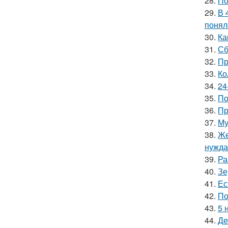
28.
По
29.
В 
понял
30.
Ка
31.
Сб
32.
Пр
33.
Ко
34.
24
35.
По
36.
Пр
37.
Му
38.
Же
нужда
39.
Ра
40.
Зе
41.
Ес
42.
По
43.
5 
44.
Де