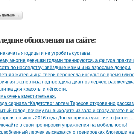
ь дальше →
ледние обновления на сайте:
 накачать ягодицы и не угробить суставы.
ему многие девушки годами тренируются, а фигура практич
сота по наследству: звёздные мамы и их взрослые дочери.
Летняя жительница твери перенесла инсульт во время близо
ричная экспертиза подтвердила диагноз лерчек: рак желудка
апитка для красоты и лёгкости.
мь очень вместительная.
зда сериала "Кадетство" артем Терехов откровенно рассказ
ытый голод: почему вы выходите из зала и сразу лезете в 
апреля по июнь 2016 года Дон ук принял участие в фитнес - 
лючайте в свои тренировки упражнения на мобильность!
злюбленный лерчек высказался о тренировках блогерши на