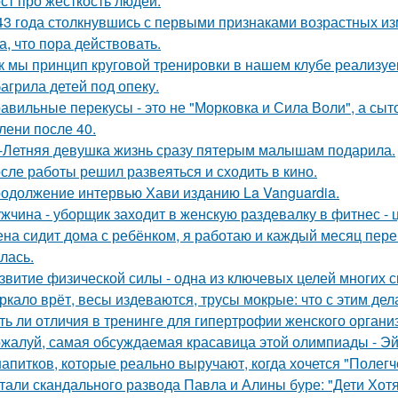
ст про жёсткость людей.
43 года столкнувшись с первыми признаками возрастных изм
а, что пора действовать.
к мы принцип круговой тренировки в нашем клубе реализуе
агрила детей под опеку.
авильные перекусы - это не "Морковка и Сила Воли", а сыто
лени после 40.
-Летняя девушка жизнь сразу пятерым малышам подарила.
сле работы решил развеяться и сходить в кино.
одолжение интервью Хави изданию La Vanguardia.
жчина - уборщик заходит в женскую раздевалку в фитнес - 
на сидит дома с ребёнком, я работаю и каждый месяц перев
лась.
звитие физической силы - одна из ключевых целей многих 
ркало врёт, весы издеваются, трусы мокрые: что с этим дел
ть ли отличия в тренинге для гипертрофии женского органи
жалуй, самая обсуждаемая красавица этой олимпиады - Эй
напитков, которые реально выручают, когда хочется "Полегч
тали скандального развода Павла и Алины буре: "Дети Хот