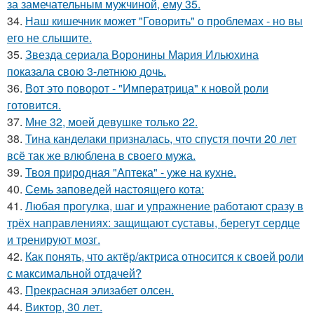
за замечательным мужчиной, ему 35.
34.
Наш кишечник может "Говорить" о проблемах - но вы
его не слышите.
35.
Звезда сериала Воронины Мария Ильюхина
показала свою 3-летнюю дочь.
36.
Вот это поворот - "Императрица" к новой роли
готовится.
37.
Мне 32, моей девушке только 22.
38.
Тина канделаки призналась, что спустя почти 20 лет
всё так же влюблена в своего мужа.
39.
Твоя природная "Аптека" - уже на кухне.
40.
Семь заповедей настоящего кота:
41.
Любая прогулка, шаг и упражнение работают сразу в
трёх направлениях: защищают суставы, берегут сердце
и тренируют мозг.
42.
Как понять, что актёр/актриса относится к своей роли
с максимальной отдачей?
43.
Прекрасная элизабет олсен.
44.
Виктор, 30 лет.