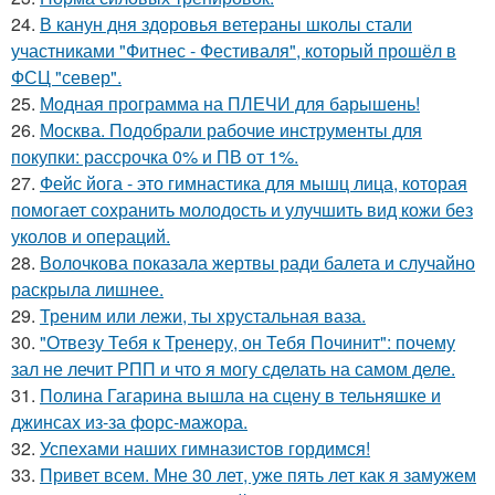
24.
В канун дня здоровья ветераны школы стали
участниками "Фитнес - Фестиваля", который прошёл в
ФСЦ "север".
25.
Модная программа на ПЛЕЧИ для барышень!
26.
Москва. Подобрали рабочие инструменты для
покупки: рассрочка 0% и ПВ от 1%.
27.
Фейс йога - это гимнастика для мышц лица, которая
помогает сохранить молодость и улучшить вид кожи без
уколов и операций.
28.
Волочкова показала жертвы ради балета и случайно
раскрыла лишнее.
29.
Треним или лежи, ты хрустальная ваза.
30.
"Отвезу Тебя к Тренеру, он Тебя Починит": почему
зал не лечит РПП и что я могу сделать на самом деле.
31.
Полина Гагарина вышла на сцену в тельняшке и
джинсах из-за форс-мажора.
32.
Успехами наших гимназистов гордимся!
33.
Привет всем. Мне 30 лет, уже пять лет как я замужем