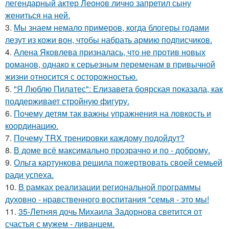
легендарный актер Леонов лично запретил сыну
жениться на ней.
3.
Мы знаем немало примеров, когда блогеры годами
лезут из кожи вон, чтобы набрать армию подписчиков.
4.
Алена Яковлева призналась, что не против новых
романов, однако к серьезным переменам в привычной
жизни относится с осторожностью.
5.
"Я Люблю Пилатес": Елизавета боярская показала, как
поддерживает стройную фигуру.
6.
Почему детям так важны упражнения на ловкость и
координацию.
7.
Почему TRX тренировки каждому подойдут?
8.
В доме всё максимально прозрачно и по - доброму.
9.
Ольга картункова решила пожертвовать своей семьей
ради успеха.
10.
В рамках реализации региональной программы
духовно - нравственного воспитания "семья - это мы!
11.
35-Летняя дочь Михаила Задорнова светится от
счастья с мужем - ливанцем.