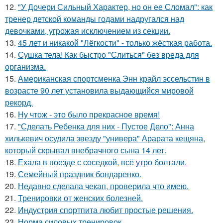
12.
"У Дочери Сильный Характер, но он ее Сломал": как
тренер детской команды годами надругался над
девочками, угрожая исключением из секции.
13.
45 лет и никакой "Лёгкости" - только жёсткая работа.
14.
Сушка тела! Как быстро "Слиться" без вреда для
организма.
15.
Американская спортсменка Энн крайл эссельстин в
возрасте 90 лет установила выдающийся мировой
рекорд.
16.
Ну чтож - это было прекрасное время!
17.
"Сделать Ребенка для них - Пустое Дело": Анна
хилькевич осудила звезду "универа" Арарата кещяна,
который скрывал внебрачного сына 14 лет.
18.
Ехала в поезде с соседкой, всё утро болтали.
19.
Семейный праздник бондаренко.
20.
Недавно сделала чекап, проверила что имею.
21.
Тренировки от женских болезней.
22.
Индустрия спортпита любит простые решения.
23.
Норма силовых тренировок.