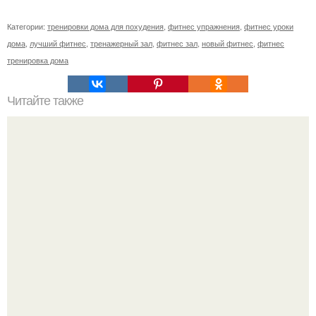
Категории:
тренировки дома для похудения
,
фитнес упражнения
,
фитнес уроки
дома
,
лучший фитнес
,
тренажерный зал
,
фитнес зал
,
новый фитнес
,
фитнес
тренировка дома
Читайте также
Коктейли для разгона обмена веществ.