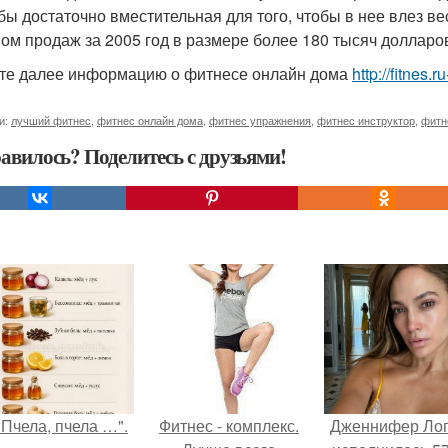
бы достаточно вместительная для того, чтобы в нее влез ве
ом продаж за 2005 год в размере более 180 тысяч долларо
те далее информацию о фитнесе онлайн дома
http://fitnes
и:
лучший фитнес
,
фитнес онлайн дома
,
фитнес упражнения
,
фитнес инструктор
,
фитн
авилось? Поделитесь с друзьями!
"Пчела, пчела …".
Фитнес - комплекс.
Дженнифер Ло