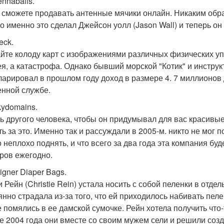
ennaballs.
 сможете продавать антенные мячики онлайн. Никаким образ
о именно это сделал Джейсон уолл (Jason Wall) и теперь он
deck.
йте колоду карт с изображениями различных физических упр
ея, а катастрофа. Однако бывший морской "Котик" и инструкт
ларировал в прошлом году доход в размере 4. 7 миллионов 
енной службе.
kydomains.
ь другого человека, чтобы он придумывал для вас красивы
ть за это. Именно так и рассуждали в 2005-м. никто не мог
 неплохо поднять, и что всего за два года эта компания б
ров ежегодно.
igner Diaper Bags.
и Рейн (Christie Rein) устала носить с собой пеленки в отде
янно страдала из-за того, что ей приходилось набивать пел
е помялись в ее дамской сумочке. Рейн хотела получить что-
е 2004 года они вместе со своим мужем сели и решили созд