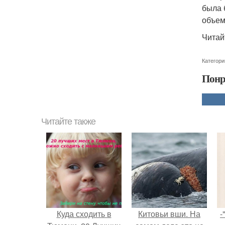
была 
объем
Читай
Категори
Понр
Читайте также
Куда сходить в
Китовьи вши. На
-