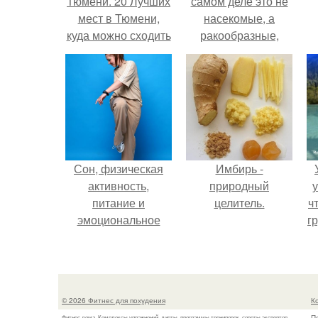
Тюмени. 20 Лучших
самом деле это не
мест в Тюмени,
насекомые, а
куда можно сходить
ракообразные,
с маленьким
относящиеся к
ребенком
бокоплавам.
Сон, физическая
Имбирь -
активность,
природный
у
питание и
целитель.
ч
эмоциональное
гр
состояние!
© 2026 Фитнес для похудения
К
П
Фитнес дома. Комплексы упражнений, диеты, программы тренировок, советы экспертов