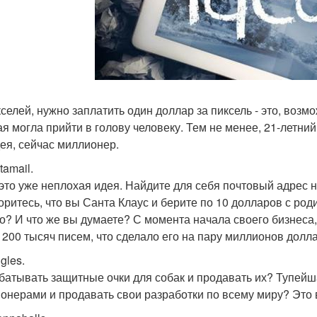
кселей, нужно заплатить один доллар за пиксель - это, возм
ая могла прийти в голову человеку. Тем не менее, 21-летний
дея, сейчас миллионер.
tamail.
 это уже неплохая идея. Найдите для себя почтовый адрес н
оритесь, что вы Санта Клаус и берите по 10 долларов с род
о? И что же вы думаете? С момента начала своего бизнеса, 
 200 тысяч писем, что сделало его на пару миллионов долла
gles.
батывать защитные очки для собак и продавать их? Тупейшая
онерами и продавать свои разработки по всему миру? Это