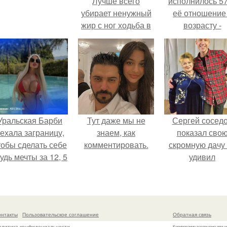
Лучше всего
исполнилось 57
убирает ненужный
её отношение
жир с ног ходьба в
возрасту -
Горку или по
настоящий
пересеченной
манифест
местности.
уверенности: "
говорите, что 
отлично выгля
для 57.
Уральская Барби
Тут даже мы не
Сергей сосед
ехала заграницу,
знаем, как
показал сво
тобы сделать себе
комментировать.
скромную дачу 
удь мечты за 12, 5
удивил
тыс.
поклонников
онтакты
Пользовательское соглашение
Обратная связь
олитика конфидециальности
Копирование разрешено при у