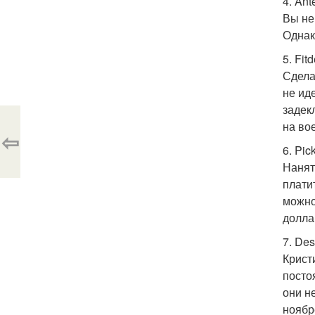
4. Ant
Вы не
Однак
5. Fit
Сдела
не ид
задек
на во
⇦
6. Pic
Нанят
плати
можно
долла
7. Des
Крист
посто
они н
ноябр