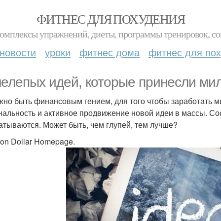
ФИТНЕС ДЛЯ ПОХУДЕНИЯ
комплексы упражнений, диеты, программы тренировок, со
новости
уроки
фитнес дома
фитнес для по
нелепых идей, которые принесли ми
жно быть финансовым гением, для того чтобы заработать ми
нальность и активное продвижение новой идеи в массы. Со
атываются. Может быть, чем глупей, тем лучше?
lion Dollar Homepage.