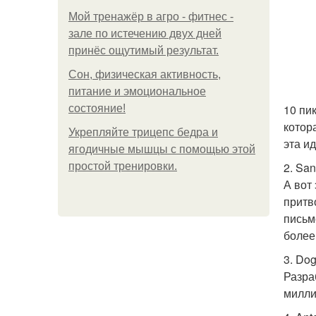
Мой тренажёр в агро - фитнес -
зале по истечению двух дней
принёс ощутимый результат.
Сон, физическая активность,
питание и эмоциональное
10 пи
состояние!
котор
Укрепляйте трицепс бедра и
эта и
ягодичные мышцы с помощью этой
2. San
простой тренировки.
А вот
притв
письм
более
3. Dog
Разра
милли