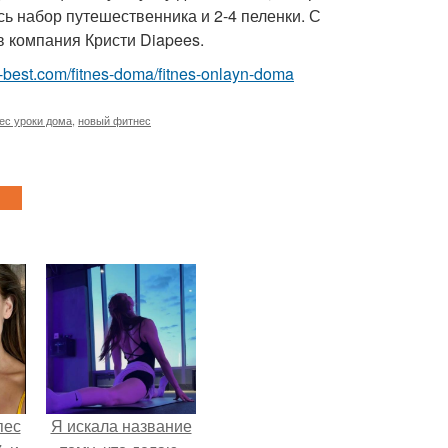
сь набор путешественника и 2-4 пеленки. С
в компания Кристи Diapees.
.ru-best.com/fitnes-doma/fitnes-onlayn-doma
ес уроки дома
,
новый фитнес
пес
Я искала название