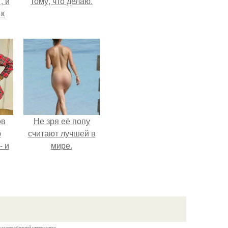
, и
тому, что делаю.
 к
не
я
жу
ов
Не зря её попу
ю
считают лучшей в
- и
мире.
.
казании обратной гиперссылки.