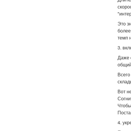
скоро
"инте
Это з
более
темп 
3. вк
Даже 
общий
Всего
склад
Вот н
Согни
Чтобы
Поста
4. ук