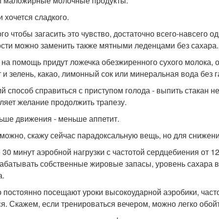
и маложирные молочные продукты.
и хочется сладкого.
ого чтобы загасить это чувство, достаточно всего-навсего о
сти можно заменить также мятными леденцами без сахара.
 на помощь придут ложечка обезжиренного сухого молока, 
т и зелень, какао, лимонный сок или минеральная вода без г
й способ справиться с приступом голода - выпить стакан н
ляет желание продолжить трапезу.
льше движения - меньше аппетит.
зможно, скажу сейчас парадоксальную вещь, но для снижени
 30 минут аэробной нагрузки с частотой сердцебиения от 1
абатывать собственные жировые запасы, уровень сахара в 
а.
то постоянно посещают уроки высокоударной аэробики, часто
ся. Скажем, если тренироваться вечером, можно легко обой