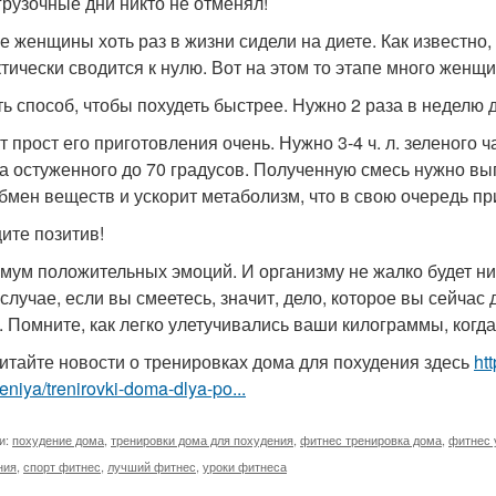
згрузочные дни никто не отменял!
е женщины хоть раз в жизни сидели на диете. Как известно
ктически сводится к нулю. Вот на этом то этапе много женщ
ть способ, чтобы похудеть быстрее. Нужно 2 раза в неделю 
т прост его приготовления очень. Нужно 3-4 ч. л. зеленого ч
а остуженного до 70 градусов. Полученную смесь нужно вы
бмен веществ и ускорит метаболизм, что в свою очередь пр
щите позитив!
мум положительных эмоций. И организму не жалко будет ник
 случае, если вы смеетесь, значит, дело, которое вы сейчас
. Помните, как легко улетучивались ваши килограммы, когд
итайте новости о тренировках дома для похудения здесь
htt
niya/trenirovki-doma-dlya-po...
и:
похудение дома
,
тренировки дома для похудения
,
фитнес тренировка дома
,
фитнес 
ния
,
спорт фитнес
,
лучший фитнес
,
уроки фитнеса