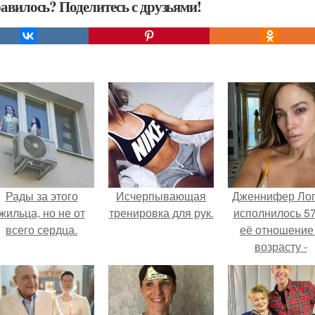
авилось? Поделитесь с друзьями!
Рады за этого
Исчерпывающая
Дженнифер Ло
жильца, но не от
тренировка для рук.
исполнилось 57
всего сердца.
её отношение
возрасту -
настоящий
манифест
уверенности: "
говорите, что 