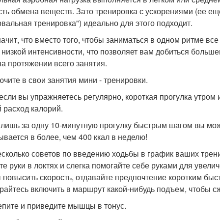
сть обмена веществ. Зато тренировка с ускорениями (ее е
рвальная тренировка") идеально для этого подходит.
начит, что вместо того, чтобы заниматься в одном ритме вс
 низкой интенсивности, что позволяет вам добиться больше
на протяжении всего занятия.
лючите в свои занятия мини - тренировки.
если вы упражняетесь регулярно, короткая прогулка утром
 расход калорий.
 лишь за одну 10-минутную прогулку быстрым шагом вы может
ывается в более, чем 400 ккал в неделю!
есколько советов по введению ходьбы в график ваших трен
те руки в локтях и слегка помогайте себе руками для увели
 повысить скорость, отдавайте предпочтение коротким бы
райтесь включить в маршрут какой-нибудь подъем, чтобы с
репите и приведите мышцы в тонус.