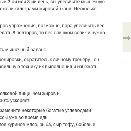
ый 2-ой или 3-ий день, вы увеличите мышечную
нежели килограмм жировой ткани. Несколько
оров упражнения, возможно, пора увеличить вес
елать 8 повторов, то вес слишком велик и нужно
⇨
ить мышечный баланс.
енировки, обратитесь к личному тренеру - он
равильную технику их выполнения и избежать
елковой пищи, чем жиров и.
30% ускоряет!
, замените некоторые богатые углеводами
ссы уже во время еды.
ое куриное мясо, рыба, сыр тофу, бобовые,