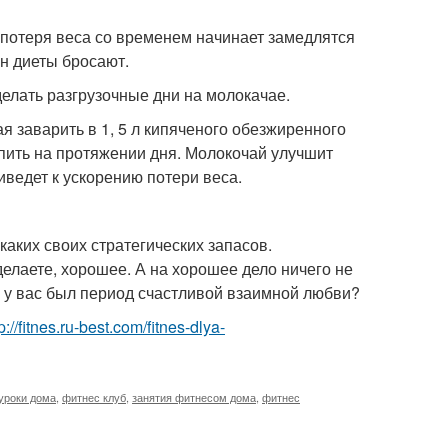
, потеря веса со временем начинает замедлятся
ин диеты бросают.
делать разгрузочные дни на молокачае.
ая заварить в 1, 5 л кипяченого обезжиренного
пить на протяжении дня. Молокочай улучшит
иведет к ускорению потери веса.
аких своих стратегических запасов.
 делаете, хорошее. А на хорошее дело ничего не
а у вас был период счастливой взаимной любви?
p://fitnes.ru-best.com/fitnes-dlya-
уроки дома
,
фитнес клуб
,
занятия фитнесом дома
,
фитнес