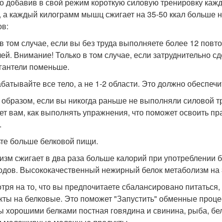
о добавив в свой режим короткую силовую тренировку кажд
, а каждый килограмм мышц сжигает на 35-50 ккал больше 
ов:
в том случае, если вы без труда выполняете более 12 повт
лей. Внимание! Только в том случае, если затруднительно сд
 гантели поменьше.
батывайте все тело, а не 1-2 области. Это должно обеспеч
 образом, если вы никогда раньше не выполняли силовой тр
ет вам, как выполнять упражнения, что поможет освоить п
.
ьте больше белковой пищи.
изм сжигает в два раза больше калорий при употреблении б
одов. Высококачественный нежирный белок метаболизм на 
тря на то, что вы предпочитаете сбалансировано питаться
кты на белковые. Это поможет "Запустить" обменные проце
ы хорошими белками постная говядина и свинина, рыба, бел