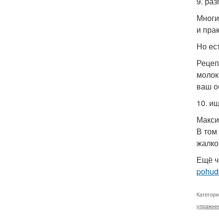
9. ра
Многи
и пра
Но ес
Рецеп
молок
ваш о
10. и
Макси
В том
жалко
Ещё ч
pohude
Категори
упражне