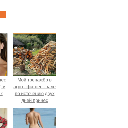
пес
Мой тренажёр в
, и
агро - фитнес - зале
 к
по истечению двух
дней принёс
ощутимый
результат.
не
я