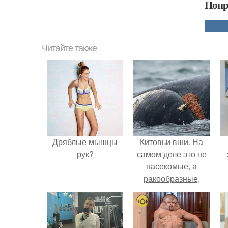
Понр
Читайте также
Дряблые мышцы
Китовьи вши. На
рук?
самом деле это не
насекомые, а
ракообразные,
относящиеся к
бокоплавам.