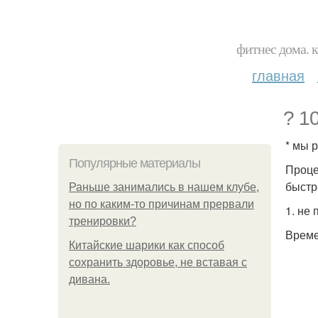
фитнес дома. 
главная
? 1
* мы 
Популярные материалы
Проце
быстр
Раньше занимались в нашем клубе,
но по каким-то причинам прервали
1. не
тренировки?
Време
Китайские шарики как способ
сохранить здоровье, не вставая с
дивана.