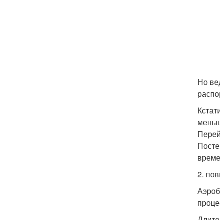
Но ве
распо
Кстат
меньш
Перей
Посте
време
2. по
Аэроб
проце
Длите