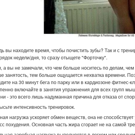
дь вы находите время, чтобы почистить зубы? Так и с трени
рядок недели/дня, то сразу отыщете "Форточку".
и, а вы не замечали, что чем больше носитесь по делам, че
е занятость, тем больше ощущается нехватка времени. Поэ
дите на 30 минут бега по парку или в кардиозоне фитнес-кл
пенно включайте в занятия упражнения для всех групп мышц
ни - это всего лишь надуманная причина для отказа от спор
высьте интенсивность тренировок.
ная нагрузка ускоряет обмен веществ, она не способствуе
сс похудения. Основная часть жира сгорает не на самой тре
льная аэробная нагрузка выполняется в легком или среднем