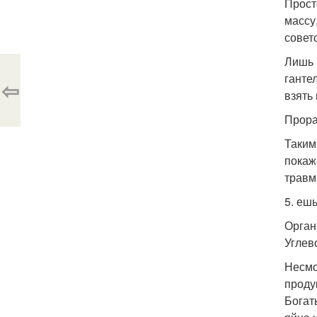
Прост
массу
совет
Лишь 
ганте
⇦
взять
Прора
Таким
покаж
травм
5. еш
Орган
Углев
Несмо
проду
Богат