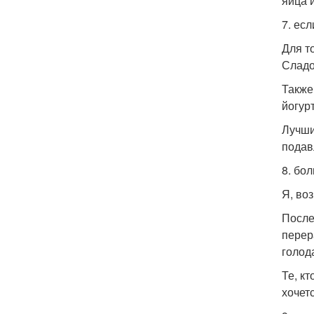
яйца 
7. есл
Для т
Сладо
Также
йогур
Лучши
подав
8. бо
Я, во
После
перер
голод
Те, к
хочет