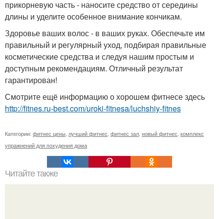
прикорневую часть - наносите средство от середины
длины и уделите особенное внимание кончикам.
Здоровье ваших волос - в ваших руках. Обеспечьте им
правильный и регулярный уход, подбирая правильные
косметические средства и следуя нашим простым и
доступным рекомендациям. Отличный результат
гарантирован!
Смотрите ещё информацию о хорошем фитнесе здесь
http://fitnes.ru-best.com/uroki-fitnesa/luchshiy-fitnes
Категории:
фитнес цены
,
лучший фитнес
,
фитнес зал
,
новый фитнес
,
комплекс
упражнений для похудения дома
Читайте также