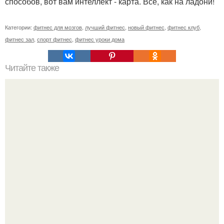
способов, вот вам интеллект - карта. Все, как на ладони!
Категории:
фитнес для мозгов
,
лучший фитнес
,
новый фитнес
,
фитнес клуб
,
фитнес зал
,
спорт фитнес
,
фитнес уроки дома
Читайте также
Полезно знать! Еда которая для здоровья опасна.