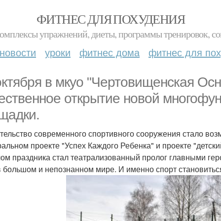
ФИТНЕС ДЛЯ ПОХУДЕНИЯ
комплексы упражнений, диеты, программы тренировок, со
новости
уроки
фитнес дома
фитнес для по
октября в мкуо "Чертовищенская Ос
ественное открытие новой многофу
щадки.
тельство современного спортивного сооружения стало во
альном проекте "Успех Каждого Ребенка" и проекте "детски
ом праздника стал театрализованный пролог главными героя
в большом и непознанном мире. И именно спорт становиться