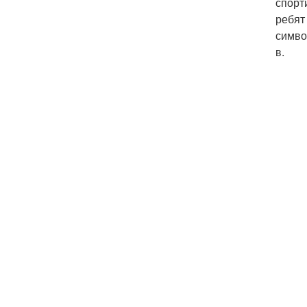
спорт
ребят
симво
в.