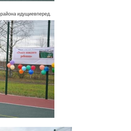
орайона идущиевперед.