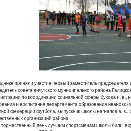
зднике приняли участие первый заместитель председателя и
едатель совета вичугского муниципального района Галицков
истрации по координации социальной сферы бухова и. в., 
ования и воспитания департамента образования ивановской 
тной федерации футбола, выпускник школы нагналов а. в.,
ественных организаций района.
т торжественный день лучшим спортсменам школы били, вр