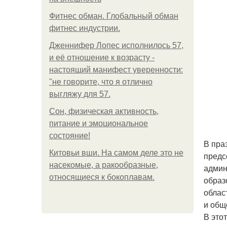
Фитнес обман. Глобальный обман
фитнес индустрии.
Дженнифер Лопес исполнилось 57,
и её отношение к возрасту -
настоящий манифест уверенности:
"не говорите, что я отлично
выгляжу для 57.
Сон, физическая активность,
питание и эмоциональное
состояние!
В пра
Китовьи вши. На самом деле это не
предс
насекомые, а ракообразные,
админ
относящиеся к бокоплавам.
образ
облас
и общ
В это