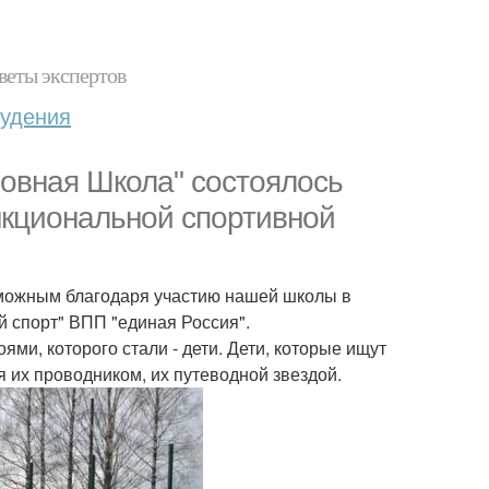
веты экспертов
худения
новная Школа" состоялось
нкциональной спортивной
зможным благодаря участию нашей школы в
й спорт" ВПП "единая Россия".
ми, которого стали - дети. Дети, которые ищут
 их проводником, их путеводной звездой.