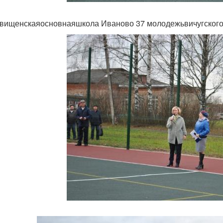
вищенскаяосновнаяшкола Иваново 37 молодежьвичугског