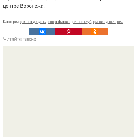
центре Воронежа.
Категории:
фитнес девушки
,
спорт фитнес
,
фитнес клуб
,
фитнес уроки дома
Читайте также
Целевая аудитория фитнес-клуба. Как определить свою
целевую аудиторию: 11 основных параметров (
параметры составления портрета ЦА).