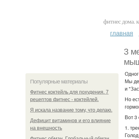
фитнес дома. 
главная
3 м
мыш
Одног
Мы де
Популярные материалы
и "За
Фитнес коктейль для похудения. 7
Но ес
рецептов фитнес - коктейлей.
гормо
Я искала название тому, что делаю.
Вот 3
Дефицит витаминов и его влияние
1. тр
на внешность
Голод 
Фитнес обман. Глобальный обман