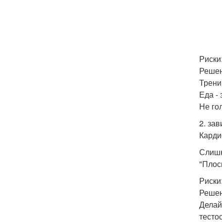
Риски
Решен
Трени
Еда - 
Не го
2. зав
Карди
Слишк
"Плос
Риски
Решен
Делай
тесто