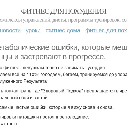
ФИТНЕС ДЛЯ ПОХУДЕНИЯ
комплексы упражнений, диеты, программы тренировок, со
новости
уроки
фитнес дома
фитнес для по
етаболические ошибки, которые ме
цы и застревают в прогрессе.
о фитнес - девушкам точно не занимать - усердия.
лаем всё на 110%: голодаем, бегаем, тренируемся до упор
служенного Результата".
ть тонкая грань, где "Здоровый Подход" превращается в ч
нальный сбой и застой.
 самые частые ошибки, которые я вижу снова и снова.
енировки натощак и постоянное голодание.
= стресс.