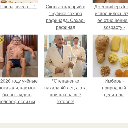
"Пчела, пчела …".
Сколько калорий в
Дженнифер Ло
1 кубике сахара
исполнилось 57
рафинада. Сахар-
её отношение
рафинад
возрасту -
настоящий
манифест
уверенности: "
говорите, что 
отлично выгля
для 57.
 2026 году учёные
"Степаненко
Имбирь -
показали, как мог
пахала 40 лет, а эта
природный
бы выглядеть
пришла на всё
целитель.
человек, если бы
готовое!
его тело
волюционировало
специально для