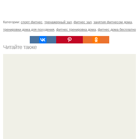
Категории:
спорт фитнес
,
тренажерный зал
,
фитнес зал
,
занятия фитнесом дома
,
тренировки дома для похудения
,
фитнес тренировка дома
,
фитнес дома бесплатно
Читайте также
Как растянуть хлопковые трусы. Как растянуть хлопок