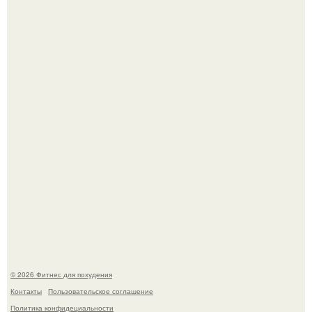
"Степаненко пахала 40 лет, а эта пришла на всё готовое!
Уральская Барби уехала заграницу, чтобы сделать себе
грудь мечты за 12, 5 тыс.
© 2026 Фитнес для похудения
Контакты
Пользовательское соглашение
Политика конфидециальности