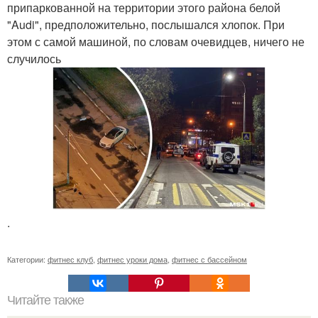
припаркованной на территории этого района белой
"Audi", предположительно, послышался хлопок. При
этом с самой машиной, по словам очевидцев, ничего не
случилось
.
Категории:
фитнес клуб
,
фитнес уроки дома
,
фитнес с бассейном
Читайте также