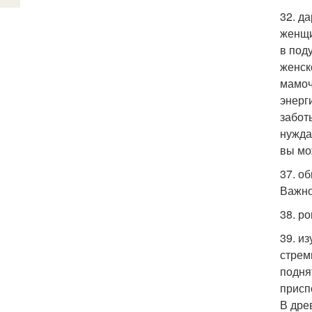
32. д
женщи
в под
женск
мамоч
энерг
забот
нужда
вы мо
37. о
Важно
38. р
39. и
стрем
подня
присп
В дре