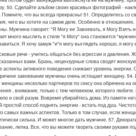
зу. 50. Сделайте альбом своих красивых фотографий - накл
. Помните, что вы всегда прекрасны! 51. Определитесь со 
ия, чего вы хотите на самом деле. Особенно в отношениях. И
ны. Мужчина говорит: "Я Могу ее Завоевать, я Могу Взять е
ает много мыслить в стиле "я Могу" она становится "мужчин
равиться. Я хочу замуж "и"я могу выглядеть хорошо, я могу 
асковые речи - учитесь общаться без агрессии и давления. 
 сказанных вами. Брань, нецензурные слова сводят женскую
е аспекты активного поведения снижают уровень энергии. 
причине завоевание мужчины очень истощает женщину. 54. 
у женщины несколько партнеров по сексу она обречена на 
ения , внимание, только с тем человеком, которого любите. 
тело и свой разум. Вовремя убирайтесь дома. Из памяти н
 простой способ поднять энергию - встать под душ. Чистота
из самых важных аспектов. Только в том случае, если женщ
етически сильна. И может многое дать мужчине. 57. Декорат
ание, лепка. Все, что вы можете творить своими руками п