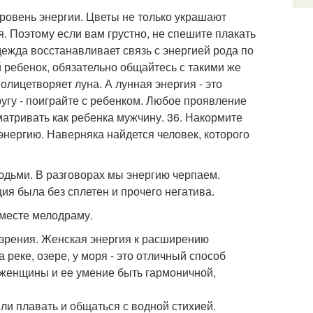
уровень энергии. Цветы не только украшают
. Поэтому если вам грустно, не спешите плакать
 одежда восстанавливает связь с энергией рода по
й ребенок, обязательно общайтесь с такими же
лицетворяет луна. А лунная энергия - это
ругу - поиграйте с ребенком. Любое проявление
сматривать как ребенка мужчину. 36. Накормите
энергию. Наверняка найдется человек, которого
людьми. В разговорах мы энергию черпаем.
я была без сплетен и прочего негатива.
вместе мелодраму.
ззрения. Женская энергия к расширению
 реке, озере, у моря - это отличный способ
и женщины и ее умение быть гармоничной,
и плавать и общаться с водной стихией.