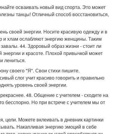
чинайте осваивать новый вид спорта. Это может
олезны танцы! Отличный способ восстановиться,
вень своей энергии. Носите красивую одежду и в
ор и хлам ослабляют энергию женщины. Таким
завалы. 44. Здоровый образ жизни - стоит ли
й энергии и красоте. Плохой привычкой может
и лениться.
ону своего "Я". Свои стихи пишите.
сивый слог учит красиво говорить и правильно
однять уровень своей энергии.
прекраснее. 48. Общение с учителем - сходите на
то бесспорно. Но при встрече с учителем мы от
я, цели. Можете вклеивать в дневник картинки
сывать. Накапливая энергию эмоций в себе
е того, записывание мыслей способствует их