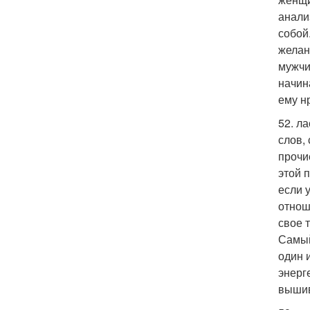
анали
собой
желан
мужчи
начин
ему н
52. л
слов,
прочи
этой 
если 
отнош
свое 
Самый
один 
энерг
вышив