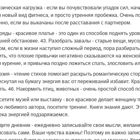
изическая нагрузка - если вы почувствовали упадок сил, на
и новый вид фитнеса, и просто утренняя пробежка. Очень п
нно, если вы выкачаны после расставания с партнером.
аряды - красивое платье - это один из способов поднять уро
ней обстановке. 43. Разобрать завалы - старые вещи, мус
ом, если в жизни наступил сложный период, пора разбирать 
ить, что плохие привычки негативно сказываются на женско
и курение, и привычка поздно ложиться спать, злословить ил
оэзия - чтение стихов помогает раскрыть романтическую стор
снутая на бумагу энергия вас от переживаний избавит. Кра
ть. 46. Накормить птиц, животных - очень простой способ п
осетите музей или выставку - все красивое делает женщину 
ю любимого автора, посетите тренинг. Книги знания дают. Э
ека энергией подзаряжаемся.
едите дневник - ежедневно записывайте свои мысли, желани
исовать сами. Ваши чувства важны! Поэтому их важно запи
на потом будет вынуждена выплеснуть ее на мужчину. Кром