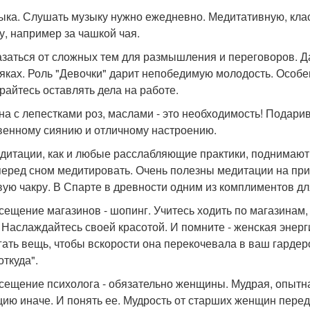
зыка. Слушать музыку нужно ежедневно. Медитативную, кла
у, например за чашкой чая.
казаться от сложных тем для размышления и переговоров. Д
тяках. Роль "Девочки" дарит непобедимую молодость. Особен
райтесь оставлять дела на работе.
нна с лепестками роз, маслами - это необходимость! Подарив
венному сиянию и отличному настроению.
едитации, как и любые расслабляющие практики, поднимают
перед сном медитировать. Очень полезны медитации на прир
вую чакру. В Спарте в древности одним из комплиментов д
осещение магазинов - шопинг. Учитесь ходить по магазинам
 Наслаждайтесь своей красотой. И помните - женская энерги
гать вещь, чтобы вскорости она перекочевала в ваш гардеро
откуда".
осещение психолога - обязательно женщины. Мудрая, опытн
цию иначе. И понять ее. Мудрость от старших женщин перед