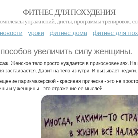
ФИТНЕС ДЛЯ ПОХУДЕНИЯ
комплексы упражнений, диеты, программы тренировок, со
новости
уроки
фитнес дома
фитнес для по
способов увеличить силу женщины.
ссаж. Женское тело просто нуждается в прикосновениях. На
ия застаивается. Давит на тело изнутри. И вызывает недуги.
сещение парикмахерской - красивая прическа - это не прост
ны и у женщины - это отражение ее мыслей.