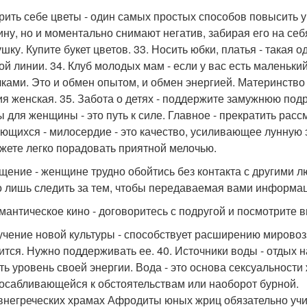
арить себе цветы - один самых простых способов повысить 
ну, но и моментально снимают негатив, забирая его на себя
ушку. Купите букет цветов. 33. Носить юбки, платья - такая
ой линии. 34. Клуб молодых мам - если у вас есть маленьки
ками. Это и обмен опытом, и обмен энергией. Материнство о
ия женская. 35. Забота о детях - поддержите замужнюю под
ы для женщины - это путь к силе. Главное - прекратить рас
ющихся - милосердие - это качество, усиливающее лунную 
жете легко порадовать приятной мелочью.
бщение - женщине трудно обойтись без контакта с другими 
 лишь следить за тем, чтобы передаваемая вами информаци
омантическое кино - договоритесь с подругой и посмотрите 
зучение новой культуры - способствует расширению мирово
ится. Нужно поддерживать ее. 40. Источники воды - отдых на
ть уровень своей энергии. Вода - это основа сексуальност
осабливающейся к обстоятельствам или наоборот бурной.
внегреческих храмах Афродиты юных жриц обязательно учил