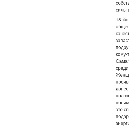
собст
силы 
15. й
общес
качес
запас
подру
кому-
Сама"
среди
Женщи
прояв
донес
полож
поним
это с
подар
энерг