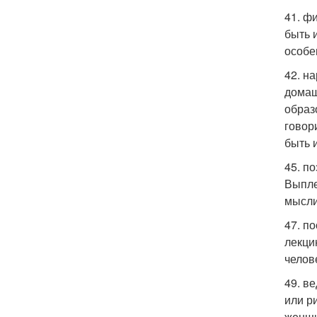
41. ф
быть 
особе
42. н
домаш
образ
говор
быть 
45. п
Выпле
мысли
47. п
лекци
челов
49. в
или р
женщи