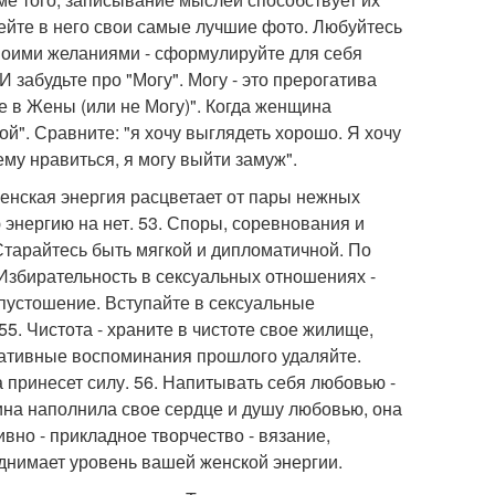
ейте в него свои самые лучшие фото. Любуйтесь
своими желаниями - сформулируйте для себя
 забудьте про "Могу". Могу - это прерогатива
е в Жены (или не Могу)". Когда женщина
ой". Сравните: "я хочу выглядеть хорошо. Я хочу
ему нравиться, я могу выйти замуж".
Женская энергия расцветает от пары нежных
 энергию на нет. 53. Споры, соревнования и
Старайтесь быть мягкой и дипломатичной. По
Избирательность в сексуальных отношениях -
опустошение. Вступайте в сексуальные
55. Чистота - храните в чистоте свое жилище,
егативные воспоминания прошлого удаляйте.
 принесет силу. 56. Напитывать себя любовью -
ина наполнила свое сердце и душу любовью, она
ивно - прикладное творчество - вязание,
однимает уровень вашей женской энергии.