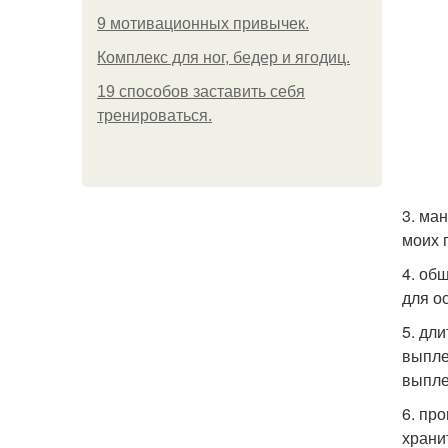
9 мотивационных привычек.
Комплекс для ног, бедер и ягодиц.
19 способов заставить себя
тренироваться.
3. ма
моих 
4. об
для о
5. дл
выпле
выпле
6. пр
храни