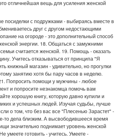
 это отличнейшая вещь для усиления женской
рные посиделки с подружками - выбираясь вместе в
обмениваетесь друг с другом недостающими
копание на огороде - это дополнительный способ
 женской энергии. 18. Общаться с замужними
 семьи считается женской. 19. Помощь - оказать
ину. Учитесь отказываться от принципа "Я
ть книжный магазин - удивительно, но прогулки
тому занятию хотя бы пару часов в неделю.
 21. Попросить помощи у мужчины - любое
мент и попросите незнакомца помочь вам
айте хорошую книгу, которую давно купили и
ликих и успешных людей. Изучая судьбы, лучше
сли о том, что без вас все "Плесенью Зарастет" -
ие-то дела близким. А высвободившееся время
 пищи значительно поднимает уровень женской
е умеете готовить - учитесь. Умеете -