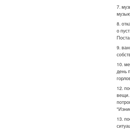
7. му
музык
8. от
о пус
Поста
9. ва
собст
10. м
день 
горло
12. п
вещи.
потро
"Изни
13. п
ситуа