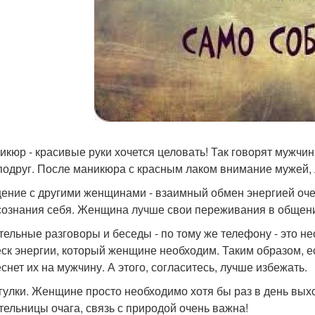
никюр - красивые руки хочется целовать! Так говорят мужчин
подруг. После маникюра с красным лаком внимание мужей,
щение с другими женщинами - взаимный обмен энергией оч
сознания себя. Женщина лучше свои переживания в общени
ительные разговоры и беседы - по тому же телефону - это н
ск энергии, который женщине необходим. Таким образом, е
снет их на мужчину. А этого, согласитесь, лучше избежать.
огулки. Женщине просто необходимо хотя бы раз в день выхо
тельницы очага, связь с природой очень важна!