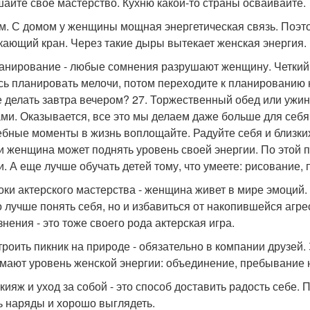
айте свое мастерство. Кухню какой-то страны осваивайте.
ом. С домом у женщины мощная энергетическая связь. Поэтом
кающий кран. Через такие дыры вытекает женская энергия.
ланирование - любые сомнения разрушают женщину. Четкий 
сь планировать мелочи, потом переходите к планированию н
е делать завтра вечером? 27. Торжественный обед или ужин
ми. Оказывается, все это мы делаем даже больше для себя,
бные моменты в жизнь воплощайте. Радуйте себя и близких.
и женщина может поднять уровень своей энергии. По этой пр
и. А еще лучше обучать детей тому, что умеете: рисование, 
роки актерского мастерства - женщина живет в мире эмоций
о лучше понять себя, но и избавиться от накопившейся агр
знения - это тоже своего рода актерская игра.
строить пикник на природе - обязательно в компании друзей
мают уровень женской энергии: объединение, пребывание 
акияж и уход за собой - это способ доставить радость себе.
ь наряды и хорошо выглядеть.