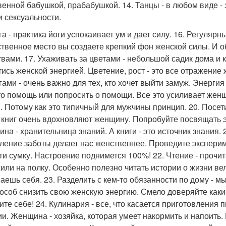
венной бабушкой, прабабушкой. 14. Танцы - в любом виде -
и сексуальности.
ога - практика йоги успокаивает ум и дает силу. 16. Регуля
твенное место вы создаете крепкий фон женской силы. И 
твами. 17. Ухаживать за цветами - небольшой садик дома и 
тись женской энергией. Цветение, рост - это все отражение
гами - очень важно для тех, кто хочет выйти замуж. Энергия
то помощь или попросить о помощи. Все это усиливает женщ
. Потому как это типичный для мужчины принцип. 20. Посети
 книг очень вдохновляют женщину. Попробуйте посвящать э
на - хранительница знаний. А книги - это источник знания.
ление заботы делает нас женственнее. Проведите экспери
ти сумку. Настроение поднимется 100%! 22. Чтение - прочит
или на полку. Особенно полезно читать истории о жизни ве
аешь себя. 23. Разделить с кем-то обязанности по дому - мы
пособ снизить свою женскую энергию. Смело доверяйте как
ите себе! 24. Кулинария - все, что касается приготовления
ии. Женщина - хозяйка, которая умеет накормить и напоить. Н