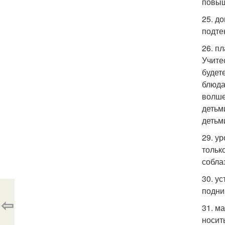
повыш
25. д
подте
26. п
Учите
будет
блюда
волше
детьм
детьм
29. у
тольк
собла
30. у
подни
⇦
31. м
носит