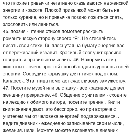
что плохие привычки негативно сказываются на женской
энергии и красоте. Плохой привычкой может быть не
только курение, но и привычка поздно ложиться спать,
злословить или лениться.
45. поэзия - чтение стихов помогает раскрыть
романтическую сторону своего "Я". Не стесняйтесь
писать свои стихи. Выплеснутая на бумагу энергия вас
от переживаний избавит. Красивый слог учит красиво
говорить и правильно мыслить. 46. Накормить птиц,
животных - очень простой способ поднять уровень своей
энергии. Соорудите кормушку для птичек под окном.
Канареек. Эта птица помогает счастливому замужеству.
47. Посетите музей или выставку - все красивое делает
женщину прекраснее. 48. Общение с учителем - сходите
на лекцию любимого автора, посетите тренинг. Книги
книги знания дают. это бесспорно. но при встрече с
учителем мы от человека энергией подзаряжаемся. .
ведите дневник - ежедневно записывайте свои мысли,
желания, цели. Можете можете вклеивать в дневник