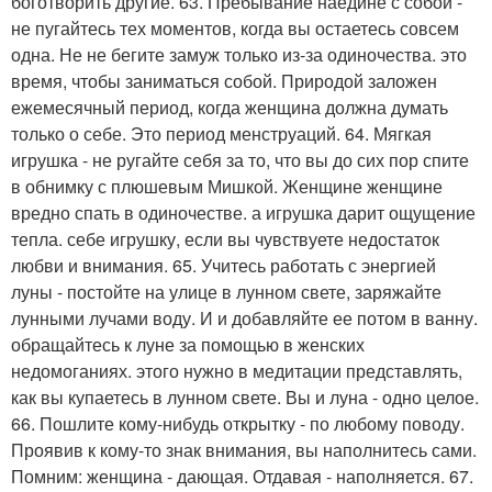
боготворить другие. 63. Пребывание наедине с собой -
не пугайтесь тех моментов, когда вы остаетесь совсем
одна. Не не бегите замуж только из-за одиночества. это
время, чтобы заниматься собой. Природой заложен
ежемесячный период, когда женщина должна думать
только о себе. Это период менструаций. 64. Мягкая
игрушка - не ругайте себя за то, что вы до сих пор спите
в обнимку с плюшевым Мишкой. Женщине женщине
вредно спать в одиночестве. а игрушка дарит ощущение
тепла. себе игрушку, если вы чувствуете недостаток
любви и внимания. 65. Учитесь работать с энергией
луны - постойте на улице в лунном свете, заряжайте
лунными лучами воду. И и добавляйте ее потом в ванну.
обращайтесь к луне за помощью в женских
недомоганиях. этого нужно в медитации представлять,
как вы купаетесь в лунном свете. Вы и луна - одно целое.
66. Пошлите кому-нибудь открытку - по любому поводу.
Проявив к кому-то знак внимания, вы наполнитесь сами.
Помним: женщина - дающая. Отдавая - наполняется. 67.