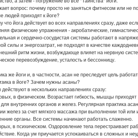
ство, а затем - погружение во все "Таинства" йоги.
кает вопрос: почему просто не заняться фитнесом или не по
е людей приходят к йоге?
у что йога действует во всех направлениях сразу, даже если
няя физические упражнения - акробатические, гимнастическ
ельная и сердечно-сосудистая системы работают в напряж
ой силы и энергозатрат, не подходят в качестве каждоднев
нешний ритм жизни, возбуждающе влияет на нервную систе
ческое перевозбуждение, усталость и бессонницу.
ика же йоги и, в частности, асан не преследует цель работат
изика в йоге? Зачем нужны асаны?
 действуют в нескольких направлениях сразу:
рвых, в физическом. Возрастает гибкость, мышцы приходят 
 для внутренних органов и желез. Регулярная практика аса
ии желез за счет мягкого массажа при выполнении той или
енние органы. Все системы начинают работать слаженно.
орых, в психическом. Оздоровление тела перестраивает ра
йствие. Когда ум приучается успокаиваться в сложных и неу