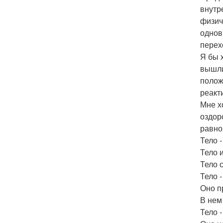
внутр
физич
однов
перех
Я бы 
вышли
полож
реакт
Мне х
оздор
равно
Тело 
Тело и
Тело 
Тело 
Оно п
В нем 
Тело 