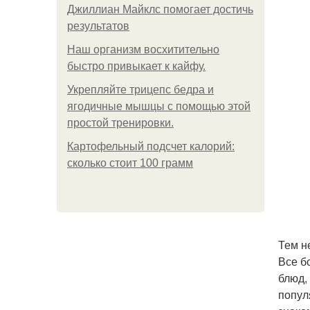
Джиллиан Майклс помогает достичь
результатов
Наш организм восхитительно
быстро привыкает к кайфу.
Укрепляйте трицепс бедра и
ягодичные мышцы с помощью этой
простой тренировки.
Картофельный подсчет калорий:
сколько стоит 100 грамм
Тем н
Все б
блюд,
попул