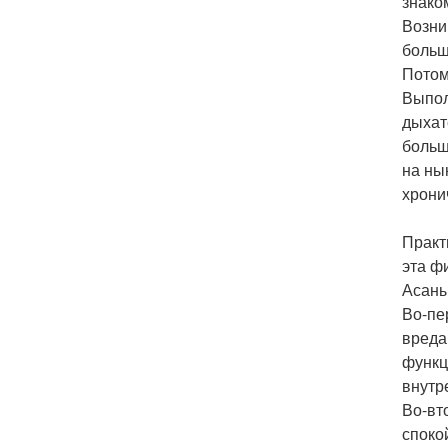
знаком
Возни
больш
Потом
Выпол
дыхат
больш
на ны
хрони
Практ
эта ф
Асаны
Во-пе
вреда
функц
внутр
Во-вт
споко