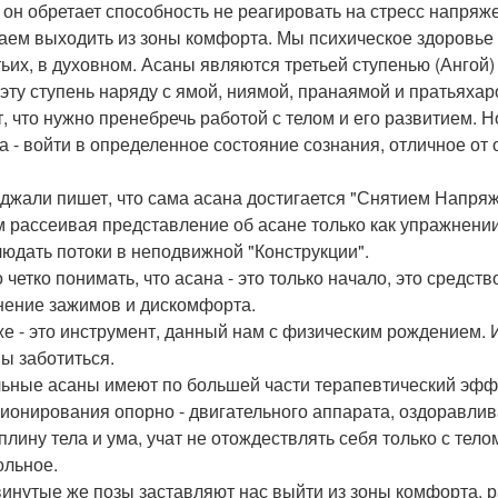
 он обретает способность не реагировать на стресс напряж
аем выходить из зоны комфорта. Мы психическое здоровье
тьих, в духовном. Асаны являются третьей ступенью (Ангой
 эту ступень наряду с ямой, ниямой, пранаямой и пратьяхар
т, что нужно пренебречь работой с телом и его развитием. Н
а - войти в определенное состояние сознания, отличное от
джали пишет, что сама асана достигается "Снятием Напря
 рассеивая представление об асане только как упражнении
людать потоки в неподвижной "Конструкции".
 четко понимать, что асана - это только начало, это средст
нение зажимов и дискомфорта.
же - это инструмент, данный нам с физическим рождением. И э
ы заботиться.
ьные асаны имеют по большей части терапевтический эфф
ионирования опорно - двигательного аппарата, оздоравли
плину тела и ума, учат не отождествлять себя только с тело
ольное.
инутые же позы заставляют нас выйти из зоны комфорта, 