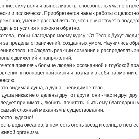
енние: силу воли и выносливость, способность ума не отвл
ески и психически. Приобретается навык работы с целостно
ременно, умение расслаблять то, что не участвует в подд
одить от усилия к покою и обратно.
хотела, чтобы благодаря моему курсу "От Тела к Духу" люди
 за пределы ограничений, созданных умом. Научились об
ениях тела, наблюдать реакции сознания и распределять эн
ивных движений и напряжений.
очется привлечь больше людей к осознанной и глубокой прак
овления к полноценной жизни и познанию себя, гармонии с 
весию.
- это видимая душа, а душа - невидимое тело.
 душа никак не отделены друг от друга, они - части друг друг
следует принимать, любить, почитать, быть ему благодарным
- самый сложный механизм в существовании.
росто чудесно!
есть вода океанов, в нем есть огонь звезд и солнц, в нем ес
- живой организм.