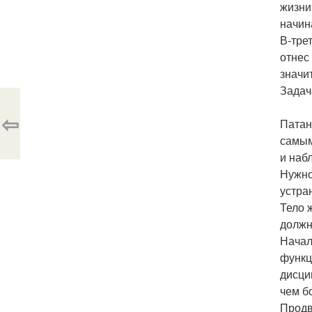
жизни
начин
В-тре
отнес
значи
Задач
⇦
Патан
самым
и наб
Нужно
устра
Тело 
должн
Начал
функц
дисци
чем б
Продв