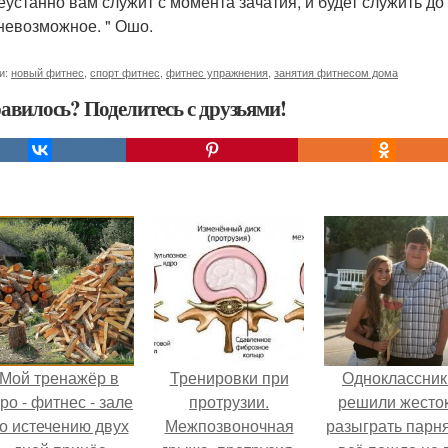
еустанно вам служит с момента зачатия, и будет служить до 
невозможное. " Ошо.
и:
новый фитнес
,
спорт фитнес
,
фитнес упражнения
,
занятия фитнесом дома
авилось? Поделитесь с друзьями!
Мой тренажёр в
Тренировки при
Одноклассник
ро - фитнес - зале
протрузии.
решили жесто
о истечению двух
Межпозвоночная
разыграть парня