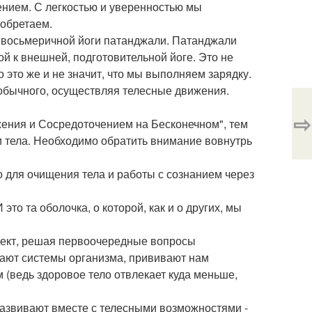
ением. С легкостью и уверенностью мы
 обретаем.
) восьмеричной йоги патанджали. Патанджали
ой к внешней, подготовительной йоге. Это не
о это же и не значит, что мы выполняем зарядку.
 обычного, осуществляя телесные движения.
⇨
жения и Сосредоточением на Бесконечном", тем
 тела. Необходимо обратить внимание вовнутрь
во для очищения тела и работы с сознанием через
то та оболочка, о которой, как и о других, мы
ект, решая первоочередные вопросы
вают системы организма, прививают нам
м (ведь здоровое тело отвлекает куда меньше,
развивают вместе с телесными возможностями -