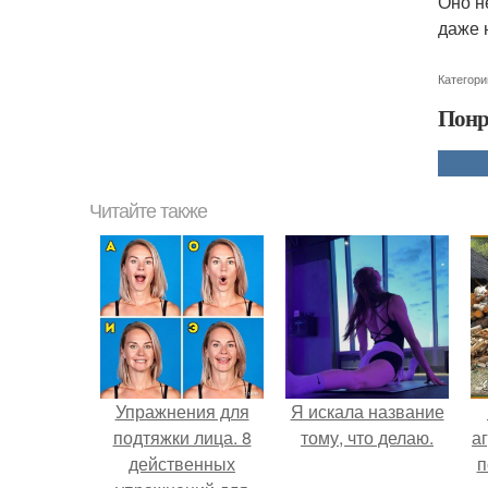
Оно н
даже 
Категори
Понр
Читайте также
Упражнения для
Я искала название
подтяжки лица. 8
тому, что делаю.
аг
действенных
п