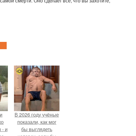
самой смерти. Оно сделает все, что вы захотите,
и
В 2026 году учёные
ко
показали, как мог
 - и
бы выглядеть