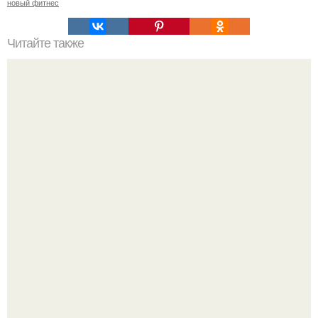
новый фитнес
Читайте также
Март уже скоро, а ты до сих пор не привела себя в
форму?