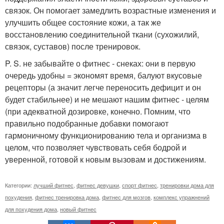
связок. Он помогает замедлить возрастные изменения и
улучшить общее состояние кожи, а так же
восстановлению соединительной ткани (сухожилий,
связок, суставов) после тренировок.
P. S. не забывайте о фитнес - снеках: они в первую
очередь удобны = экономят время, балуют вкусовые
рецепторы (а значит легче переносить дефицит и он
будет стабильнее) и не мешают нашим фитнес - целям
(при адекватной дозировке, конечно. Помним, что
правильно подобранные добавки помогают
гармоничному функционированию тела и организма в
целом, что позволяет чувствовать себя бодрой и
уверенной, готовой к новым вызовам и достижениям.
Категории:
лучший фитнес
,
фитнес девушки
,
спорт фитнес
,
тренировки дома для
похудения
,
фитнес тренировка дома
,
фитнес для мозгов
,
комплекс упражнений
для похудения дома
,
новый фитнес