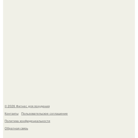
Имбирь - это не только ароматная специя, но и отличный
ингредиент для полезных напитков и блюд.
Тут даже мы не знаем, как комментировать.
© 2026 Фитнес для похудения
Контакты
Пользовательское соглашение
Политика конфидециальности
Обратная связь