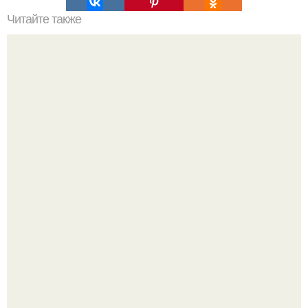
Читайте также
Для тренировки каша. Чем полезны каши.
-"Пчела, пчела …".