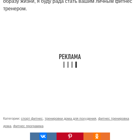
образу жизни, я буду рада стать вашим личным фитнес
тренером.
Категории:
спорт фитнес
,
тренировки дома для похудения
,
фитнес тренировка
дома
,
фитнес программа