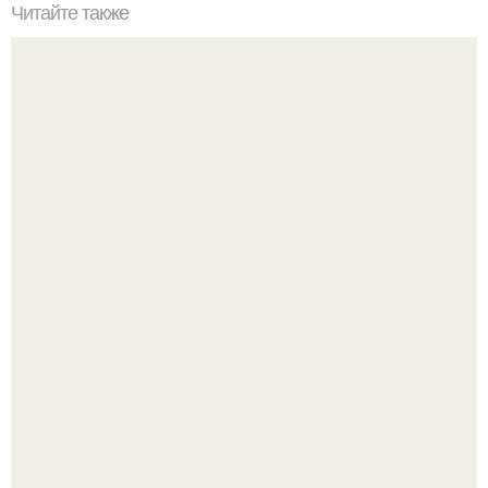
Читайте также
Сколько раз нужно делать планку, чтобы похудеть.
Сколько раз в день делать планку —, чтобы был
результат для похудения
День физкультурника отметили на Воробьёвых горах.