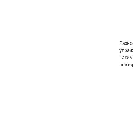
Разно
упраж
Таким
повтор