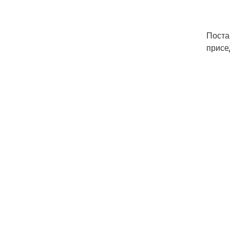
Поста
присе