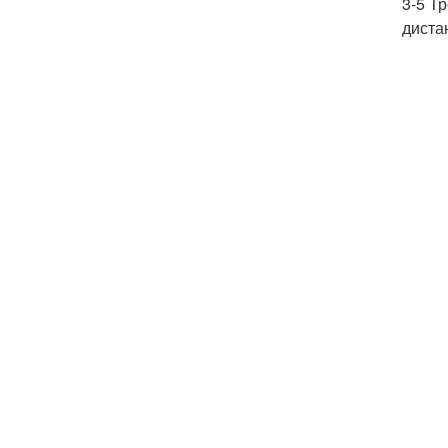
3-5 Т
диста