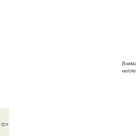
Внима
непло
⇦