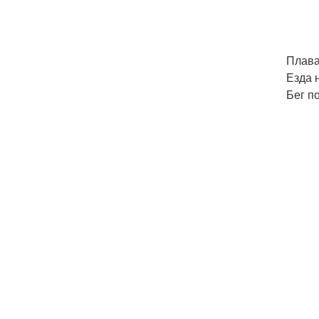
Плава
Езда 
Бег п