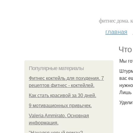
фитнес дома. 
главная
Что
Мы го
Популярные материалы
Штурм
вас е
Фитнес коктейль для похудения. 7
нужно
рецептов фитнес - коктейлей.
Лишь 
Как стать красивой за 30 дней.
Удели
9 мотивационных привычек.
Valeria Ammirato. Основная
информация.
"Начался новый роман?