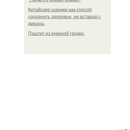
Китайские шарики как способ
сохранить здоровье, не вставая с
дивана.
Паштет из куриной грудки.