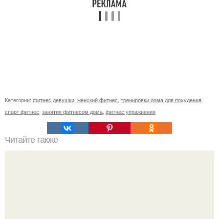
Категории:
фитнес девушки
,
женский фитнес
,
тренировки дома для похудения
,
спорт фитнес
,
занятия фитнесом дома
,
фитнес упражнения
Читайте также