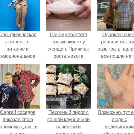
Сон, физическая
Почему толстеет
Одноклассник
активность,
только живот у
решили жесто
питание и
женщин. Причины
разыграть парня
эмоциональное
роста живота
всё пошло не 
состояние!
плану.
Сергей соседов
Песочный пирог с
Возможно, тут е
показал свою
сочной клубничной
люди с
скромную дачу - и
начинкой и
медицински
удивил
меренговой
образованием