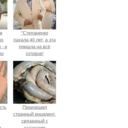
и
"Степаненко
ко
пахала 40 лет, а эта
 - и
пришла на всё
по
готовое!
сть
Произошел
странный инцидент,
м
связанный с
,
казахским