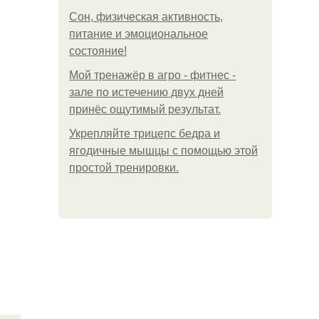
Сон, физическая активность,
питание и эмоциональное
состояние!
Мой тренажёр в агро - фитнес -
зале по истечению двух дней
принёс ощутимый результат.
Укрепляйте трицепс бедра и
ягодичные мышцы с помощью этой
простой тренировки.