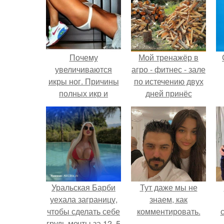
Почему
Мой тренажёр в
увеличиваются
агро - фитнес - зале
икры ног. Причины
по истечению двух
полных икр и
дней принёс
варианты, как
ощутимый
сделать икры ног
результат.
тоньше.
Уральская Барби
Тут даже мы не
уехала заграницу,
знаем, как
чтобы сделать себе
комментировать.
грудь мечты за 12, 5