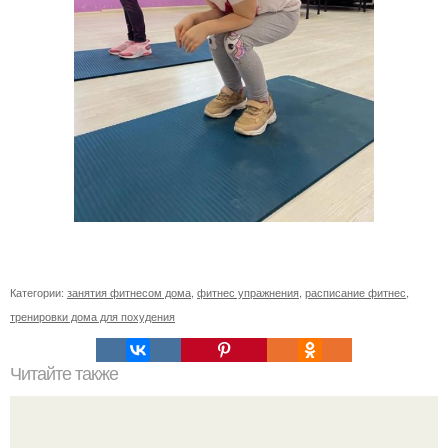
Категории:
занятия фитнесом дома
,
фитнес упражнения
,
расписание фитнес
,
тренировки дома для похудения
Читайте также