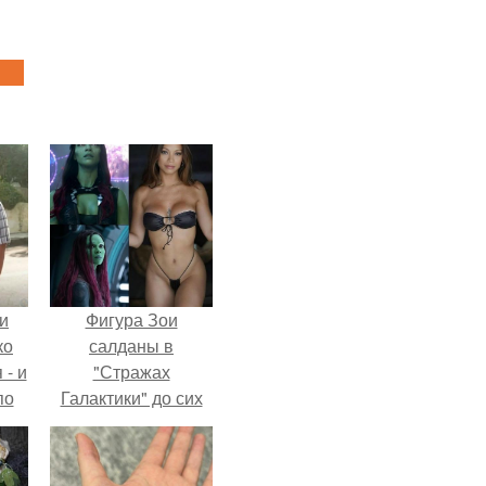
и
Фигура Зои
ко
салданы в
 - и
"Стражах
по
Галактики" до сих
пор вызывает
восхищение.