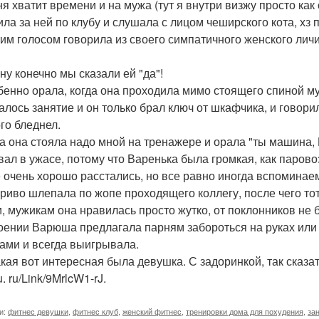
ня хватит времени и на мужа (тут я внутри визжу просто как
ила за ней по клубу и слушала с лицом чеширского кота, хз п
тим голосом говорила из своего симпатичного женского личи
ну конечно мы сказали ей "да"!
бенно орала, когда она проходила мимо стоящего спиной муж
алось занятие и он только брал ключ от шкафчика, и говори
го бледнел.
да она стояла надо мной на тренажере и орала "ты машина,
вал в ужасе, потому что Варенька была громкая, как парово
 очень хорошо расстались, но все равно иногда вспоминаем
гриво шлепала по жопе проходящего коллегу, после чего т
и, мужикам она нравилась просто жутко, от поклонников не 
оении Варюша предлагала парням забороться на руках или
ми и всегда выигрывала.
акая вот интересная была девушка. С задоринкой, так сказа
. ru/Link/9MrlcW1-rJ.
и:
фитнес девушки
,
фитнес клуб
,
женский фитнес
,
тренировки дома для похудения
,
за