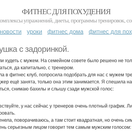
ФИТНЕС ДЛЯ ПОХУДЕНИЯ
комплексы упражнений, диеты, программы тренировок, со
новости
уроки
фитнес дома
фитнес для по
ушка с задоринкой.
и худеть с мужем. На семейном совете было решено не толь
аться, да капитально, с тренером.
а в фитнес клуб, попросила подобрать для нас с мужем тре
жер ещё занята, только она этим занимается. Я спешила на
ться, снимаю бахилы и слышу сзади мужской голос:
авствуйте, у нас сейчас у тренеров очень плотный график. Ли
ровать.
енела, поворачиваюсь, а там стоит квадратная, но очень с
чень серьезным лицом говорит тем самым мужским голосом: