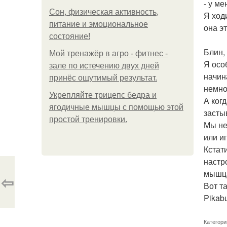
- у ме
Сон, физическая активность,
Я ход
питание и эмоциональное
она э
состояние!
Блин, 
Мой тренажёр в агро - фитнес -
Я осо
зале по истечению двух дней
начин
принёс ощутимый результат.
немно
Укрепляйте трицепс бедра и
А ког
ягодичные мышцы с помощью этой
засты
простой тренировки.
Мы не
или и
Кстат
настр
мышца
⇦
Вот т
Pikabu
Категори