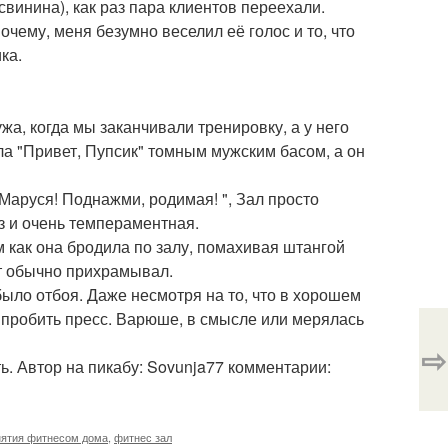
 свинина), как раз пара клиентов переехали.
очему, меня безумно веселил её голос и то, что
ка.
а, когда мы заканчивали тренировку, а у него
ла "Привет, Пупсик" томным мужским басом, а он
 Маруся! Поднажми, родимая! ", Зал просто
з и очень темпераментная.
 как она бродила по залу, помахивая штангой
от обычно прихрамывал.
было отбоя. Даже несмотря на то, что в хорошем
 пробить пресс. Варюше, в смысле или мерялась
⇨
ть. Автор на пикабу: Sovunja77 комментарии:
нятия фитнесом дома
,
фитнес зал