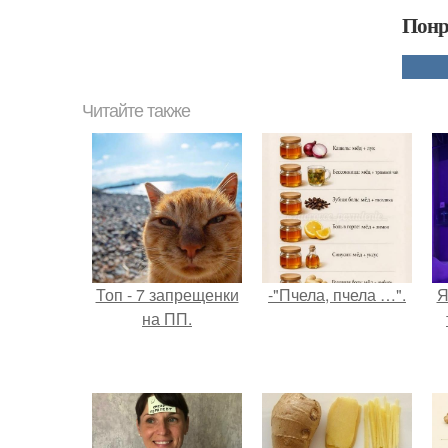
Понр
Читайте также
Топ - 7 запрещенки
-"Пчела, пчела …".
Я
на ПП.