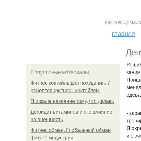
фитнес дома. 
главная
Дев
Решил
заним
Популярные материалы
Пришл
Фитнес коктейль для похудения. 7
менед
рецептов фитнес - коктейлей.
одева
Я искала название тому, что делаю.
Дефицит витаминов и его влияние
- здр
на внешность
трени
Я охр
Фитнес обман. Глобальный обман
и с о
фитнес индустрии.