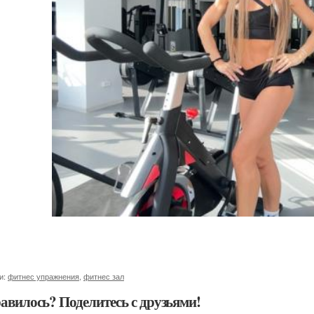
и:
фитнес упражнения
,
фитнес зал
авилось? Поделитесь с друзьями!