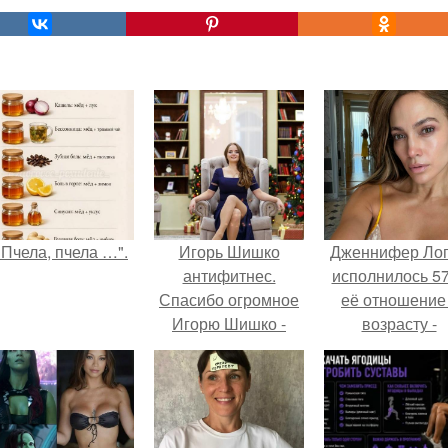
"Пчела, пчела …".
Игорь Шишко
Дженнифер Ло
антифитнес.
исполнилось 57
Спасибо огромное
её отношение
Игорю Шишко -
возрасту -
тренеру, который
настоящий
смог достучаться до
манифест
меня.
уверенности: "
говорите, что 
отлично выгля