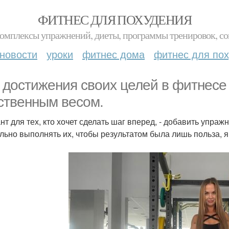
ФИТНЕС ДЛЯ ПОХУДЕНИЯ
комплексы упражнений, диеты, программы тренировок, со
новости
уроки
фитнес дома
фитнес для по
 достижения своих целей в фитнесе 
ственным весом.
нт для тех, кто хочет сделать шаг вперед, - добавить упраж
льно выполнять их, чтобы результатом была лишь польза, 