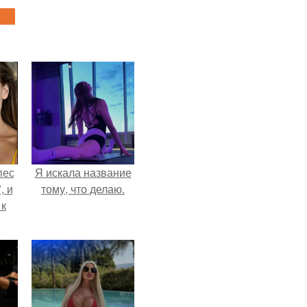
пес
Я искала название
, и
тому, что делаю.
 к
не
я
жу