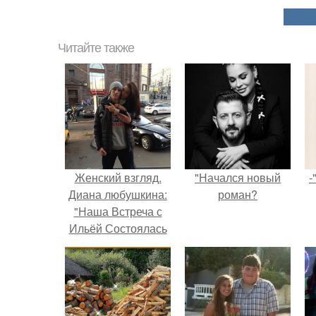
Читайте также
Женский взгляд.
"Начался новый
-
Диана любушкина:
роман?
"Наша Встреча с
Ильёй Состоялась
Спустя 3 Года с
Момента
Знакомства" /часть
2/.