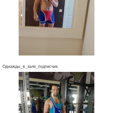
Однажды_в_зале_подписчик.