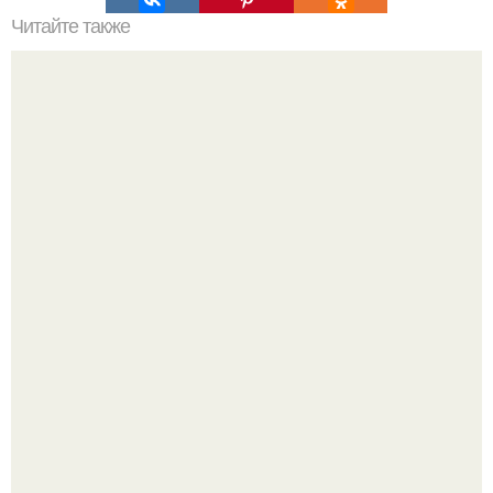
Читайте также
Суббота, идеально для ленивого фитнеса дома.
"Начался новый роман?