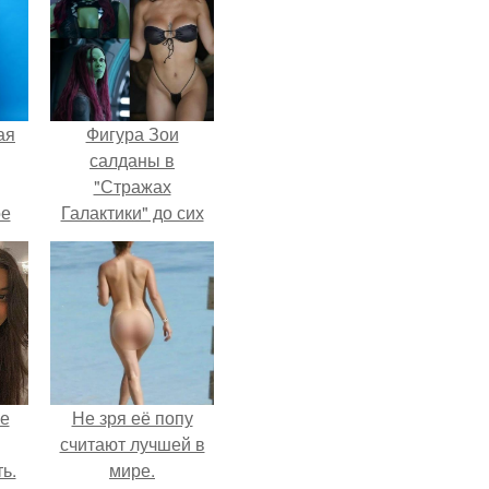
ая
Фигура Зои
салданы в
"Стражах
ое
Галактики" до сих
пор вызывает
восхищение.
не
Не зря её попу
считают лучшей в
ь.
мире.