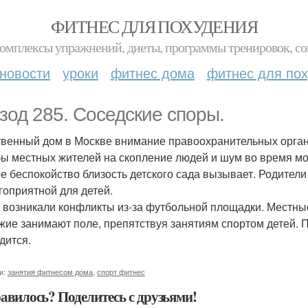
ФИТНЕС ДЛЯ ПОХУДЕНИЯ
комплексы упражнений, диеты, программы тренировок, со
новости
уроки
фитнес дома
фитнес для по
зод 285. Соседские споры.
венный дом в Москве внимание правоохранительных орган
ы местных жителей на скопление людей и шум во время мо
е беспокойство близость детского сада вызывает. Родители
гоприятной для детей.
 возникали конфликты из-за футбольной площадки. Местны
жие занимают поле, препятствуя занятиям спортом детей. 
дится.
и:
занятия фитнесом дома
,
спорт фитнес
авилось? Поделитесь с друзьями!