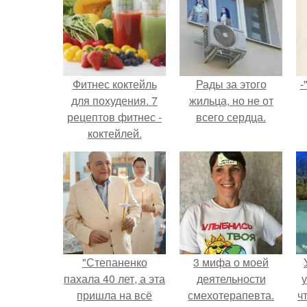
Фитнес коктейль
Рады за этого
-
для похудения. 7
жильца, но не от
рецептов фитнес -
всего сердца.
коктейлей.
"Степаненко
3 мифа о моей
пахала 40 лет, а эта
деятельности
у
пришла на всё
смехотерапевта.
ч