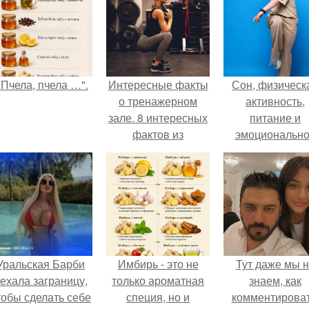
"Пчела, пчела …".
Интересные факты
Сон, физическ
о тренажерном
активность,
зале. 8 интересных
питание и
фактов из
эмоциональн
тренажерного зала.
состояние!
Уральская Барби
Имбирь - это не
Тут даже мы 
ехала заграницу,
только ароматная
знаем, как
тобы сделать себе
специя, но и
комментироват