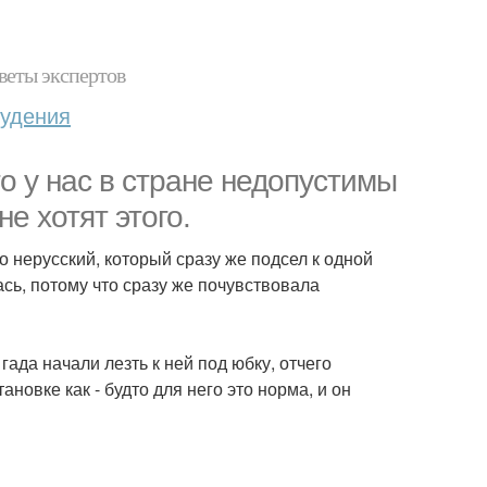
веты экспертов
худения
то у нас в стране недопустимы
е хотят этого.
о нерусский, который сразу же подсел к одной
ась, потому что сразу же почувствовала
 гада начали лезть к ней под юбку, отчего
новке как - будто для него это норма, и он