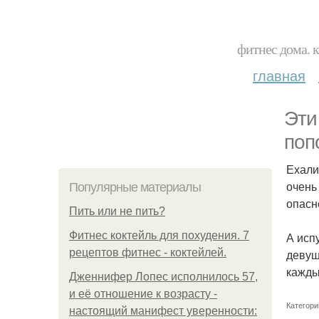
фитнес дома. 
главная
Эти
поп
Ехали
очень
Популярные материалы
опасн
Пить или не пить?
Фитнес коктейль для похудения. 7
А испу
рецептов фитнес - коктейлей.
девуш
кажды
Дженнифер Лопес исполнилось 57,
и её отношение к возрасту -
Категори
настоящий манифест уверенности: