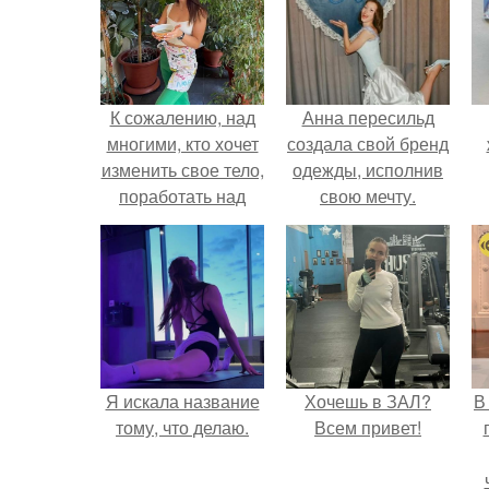
К сожалению, над
Анна пересильд
многими, кто хочет
создала свой бренд
изменить свое тело,
одежды, исполнив
поработать над
свою мечту.
питанием, стать
худее, берут верх
отмазки.
Я искала название
Хочешь в ЗАЛ?
В
тому, что делаю.
Всем привет!