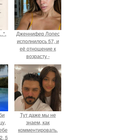
…".
Дженнифер Лопес
исполнилось 57, и
её отношение к
возрасту -
настоящий
манифест
уверенности: "не
говорите, что я
отлично выгляжу
для 57.
би
Тут даже мы не
цу,
знаем, как
ебе
комментировать.
2, 5