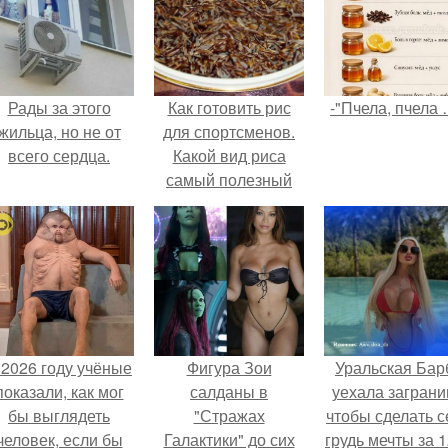
Рады за этого
Как готовить рис
-"Пчела, пчела 
жильца, но не от
для спортсменов.
всего сердца.
Какой вид риса
самый полезный
 2026 году учёные
Фигура Зои
Уральская Бар
показали, как мог
салданы в
уехала заграни
бы выглядеть
"Стражах
чтобы сделать с
человек, если бы
Галактики" до сих
грудь мечты за 1