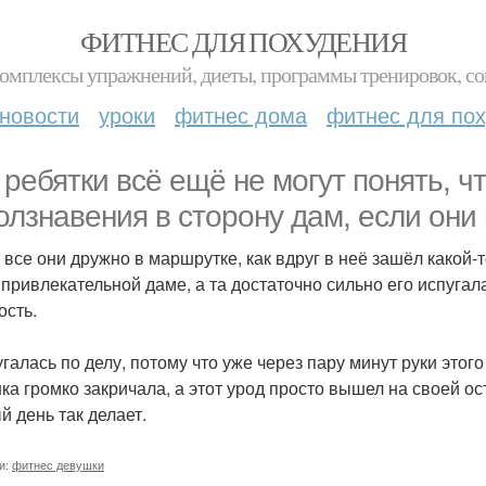
ФИТНЕС ДЛЯ ПОХУДЕНИЯ
комплексы упражнений, диеты, программы тренировок, со
новости
уроки
фитнес дома
фитнес для по
 ребятки всё ещё не могут понять, ч
олзнавения в сторону дам, если они н
 все они дружно в маршрутке, как вдруг в неё зашёл какой-т
 привлекательной даме, а та достаточно сильно его испугал
ость.
галась по делу, потому что уже через пару минут руки этого
ка громко закричала, а этот урод просто вышел на своей оста
й день так делает.
и:
фитнес девушки