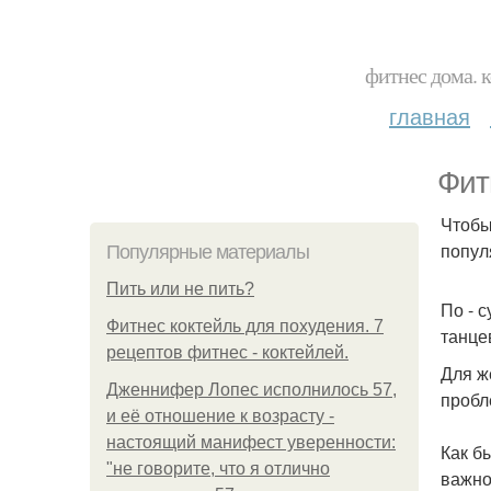
фитнес дома. 
главная
Фит
Чтобы
попул
Популярные материалы
Пить или не пить?
По - 
Фитнес коктейль для похудения. 7
танце
рецептов фитнес - коктейлей.
Для ж
Дженнифер Лопес исполнилось 57,
пробл
и её отношение к возрасту -
настоящий манифест уверенности:
Как б
"не говорите, что я отлично
важно