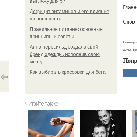
выгляжу для 57.
Главно
Дефицит витаминов и его влияние
-.
на внешность
Спорт
Правильное питание: основные
принципы и советы
Категори
Анна пересильд создала свой
дома
,
тр
бренд одежды, исполнив свою
Понр
мечту.
Как выбирать кроссовки для бега.
⇦
Читайте также