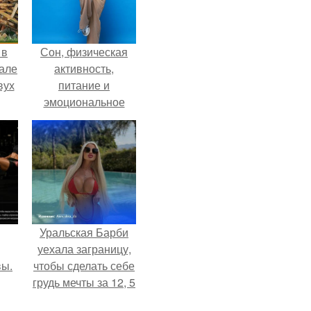
 в
Сон, физическая
зале
активность,
вух
питание и
эмоциональное
состояние!
Уральская Барби
уехала заграницу,
вы.
чтобы сделать себе
грудь мечты за 12, 5
тыс.