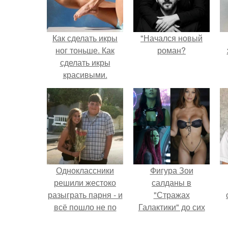
Как сделать икры
"Начался новый
ног тоньше. Как
роман?
сделать икры
красивыми.
Одноклассники
Фигура Зои
решили жестоко
салданы в
разыграть парня - и
"Стражах
всё пошло не по
Галактики" до сих
плану.
пор вызывает