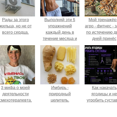
Рады за этого
Выполняй эти 5
Мой тренажёр
жильца, но не от
упражнений
агро - фитнес - 
всего сердца.
каждый день в
по истечению д
течение месяца и
дней принёс
твоя фигура будет
ощутимый
идеальной.
результат.
3 мифа о моей
Имбирь -
Как накачать
деятельности
природный
ягодицы и не
смехотерапевта.
целитель.
угробить суста