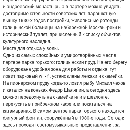
и андреевский монастырь, а в партере можно увидеть
достопримечательности советских лет: парашютную
вышку 1930-х годов постройки, живописные ротонды
голицынской больницы на набережной Москвы-реки и
исторический туалет, причисленный к списку объектов
культурного наследия.
Места для отдыха у воды.
Одно из самых спокойных и умиротворённых мест в
партере парка горького: голицынский пруд. На его берегу
оборудована удобная зона для работы и отдыха: тут
ловит парковый wi - fi, установлены лежаки и скамейки.
На пионерском пруду когда-то ловил рыбу Михаил чехов
и катался на коньках Федор Шаляпин, а сегодня здесь
можно передохнуть на скамейке или в шезлонге,
перекусить в прибрежном кафе или покататься на
катамаранах. В самом центре парка горького находится
фигурный фонтан, сооружённый в 1930-е годы. Сегодня
здесь проходят светомузыкальные представления, за