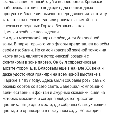
скалолазания, конный клуб и велодорожки. Крымская
набережная отлично подходит для пешеходных
прогулок и более динамичного передвижения: летом тут
катаются на велосипеде или роликах, а зимой - на
снежных и ледовых Горках, беговых лыжах.
Цветы и зелёные насаждения.
Ни один московский парк не обходится без зелёной
зоны. В парке горького мир флоры представлен во всём
своём изобилии. Но самой красивой зелёной точкой на
карте парка является исторический розарий с
фонтаноми в зоне партер. Он был спроектирован
архитектором а. в. Власовым ещё в начале XX века и
даже удостоился гран-при на всемирной выставке в
Париже в 1937 году. Здесь были собраны розы самых
разных сортов со всего света. Завершал композицию
величественный фонтан и ажурные скамейки, сидя на
которых москвичи и сегодня любуются красотой
цветника. Ещё одно место, где собраны благоухающие
цветы, это оранжерея в нескучном саду. Её история