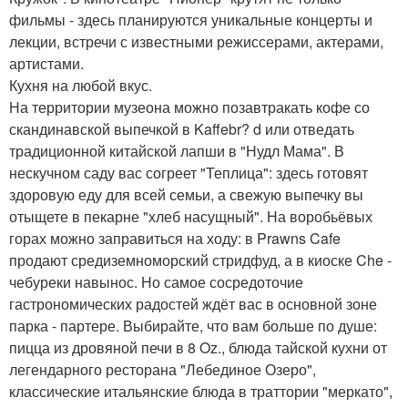
фильмы - здесь планируются уникальные концерты и
лекции, встречи с известными режиссерами, актерами,
артистами.
Кухня на любой вкус.
На территории музеона можно позавтракать кофе со
скандинавской выпечкой в Kaffebr? d или отведать
традиционной китайской лапши в "Нудл Мама". В
нескучном саду вас согреет "Теплица": здесь готовят
здоровую еду для всей семьи, а свежую выпечку вы
отыщете в пекарне "хлеб насущный". На воробьёвых
горах можно заправиться на ходу: в Prawns Cafe
продают средиземноморский стридфуд, а в киоске Che -
чебуреки навынос. Но самое сосредоточие
гастрономических радостей ждёт вас в основной зоне
парка - партере. Выбирайте, что вам больше по душе:
пицца из дровяной печи в 8 Oz., блюда тайской кухни от
легендарного ресторана "Лебединое Озеро",
классические итальянские блюда в траттории "меркато",