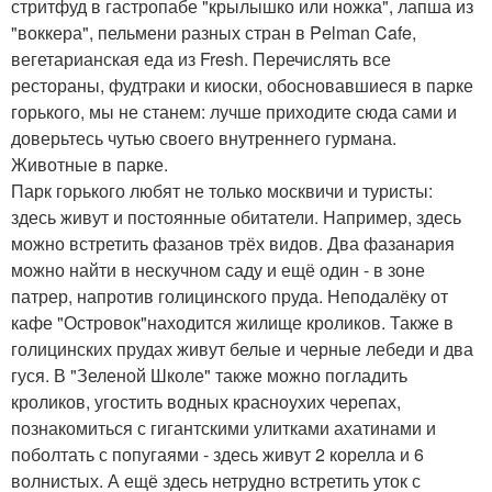
стритфуд в гастропабе "крылышко или ножка", лапша из
"воккера", пельмени разных стран в Pelman Cafe,
вегетарианская еда из Fresh. Перечислять все
рестораны, фудтраки и киоски, обосновавшиеся в парке
горького, мы не станем: лучше приходите сюда сами и
доверьтесь чутью своего внутреннего гурмана.
Животные в парке.
Парк горького любят не только москвичи и туристы:
здесь живут и постоянные обитатели. Например, здесь
можно встретить фазанов трёх видов. Два фазанария
можно найти в нескучном саду и ещё один - в зоне
патрер, напротив голицинского пруда. Неподалёку от
кафе "Островок"находится жилище кроликов. Также в
голицинских прудах живут белые и черные лебеди и два
гуся. В "Зеленой Школе" также можно погладить
кроликов, угостить водных красноухих черепах,
познакомиться с гигантскими улитками ахатинами и
поболтать с попугаями - здесь живут 2 корелла и 6
волнистых. А ещё здесь нетрудно встретить уток с