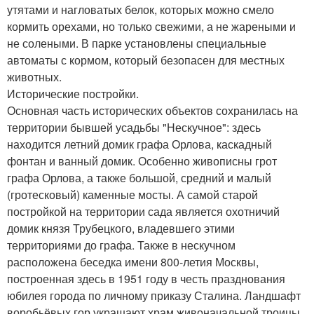
утятами и нагловатых белок, которых можно смело
кормить орехами, но только свежими, а не жареными и
не солеными. В парке установлены специальные
автоматы с кормом, который безопасен для местных
животных.
Исторические постройки.
Основная часть исторических объектов сохранилась на
территории бывшей усадьбы "Нескучное": здесь
находится летний домик графа Орлова, каскадный
фонтан и ванный домик. Особенно живописны грот
графа Орлова, а также большой, средний и малый
(гротесковый) каменные мосты. А самой старой
постройкой на территории сада является охотничий
домик князя Трубецкого, владевшего этими
территориями до графа. Также в нескучном
расположена беседка имени 800-летия Москвы,
построенная здесь в 1951 году в честь празднования
юбилея города по личному приказу Сталина. Ландшафт
воробьёвых гор украшают храм живоначальной троицы