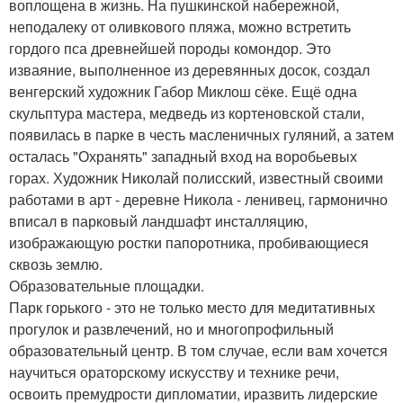
воплощена в жизнь. На пушкинской набережной,
неподалеку от оливкового пляжа, можно встретить
гордого пса древнейшей породы комондор. Это
изваяние, выполненное из деревянных досок, создал
венгерский художник Габор Миклош сёке. Ещё одна
скульптура мастера, медведь из кортеновской стали,
появилась в парке в честь масленичных гуляний, а затем
осталась "Охранять" западный вход на воробьевых
горах. Художник Николай полисский, известный своими
работами в арт - деревне Никола - ленивец, гармонично
вписал в парковый ландшафт инсталляцию,
изображающую ростки папоротника, пробивающиеся
сквозь землю.
Образовательные площадки.
Парк горького - это не только место для медитативных
прогулок и развлечений, но и многопрофильный
образовательный центр. В том случае, если вам хочется
научиться ораторскому искусству и технике речи,
освоить премудрости дипломатии, иразвить лидерские