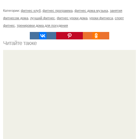
Категории:
фитнес клуб
,
фитнес программа
,
фитнес дома музыка
,
занятия
фитнесом дома
,
лучший фитнес
,
фитнес уроки дома
,
уроки фитнеса
,
спорт
фитнес
,
тренировки дома для похудения
Читайте также
Куда сходить в Тюмени. 20 Лучших мест в Тюмени, куда
можно сходить с маленьким ребенком