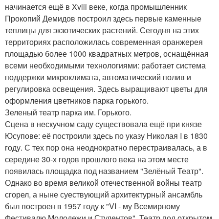
начинается ещё в Xviii веке, когда промышленник
Прокопий Демидов построил здесь первые каменные
теплицы для экзотических растений. Сегодня на этих
территориях расположилась современная оранжерея
площадью более 1000 квадратных метров, оснащённая
всеми необходимыми технологиями: работает система
поддержки микроклимата, автоматический полив и
регулировка освещения. Здесь выращивают цветы для
оформления цветников парка горького.
Зеленый театр парка им. Горького.
Сцена в нескучном саду существовала ещё при князе
Юсупове: её построили здесь по указу Николая I в 1830
году. С тех пор она неоднократно перестраивалась, а в
середине 30-х годов прошлого века на этом месте
появилась площадка под названием "Зелёный Театр".
Однако во время великой отечественной войны театр
сгорел, а ныне суествующий архитектурный ансамбль
был построен в 1957 году к "VI - му Всемирному
Фестивалю Молодежи и Студентов". Театр под открытом