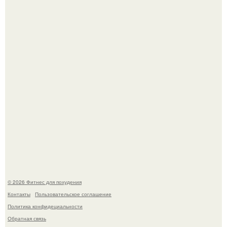
Тут даже мы не знаем, как комментировать.
Не зря её попу считают лучшей в мире.
© 2026 Фитнес для похудения
Контакты
Пользовательское соглашение
Политика конфидециальности
Обратная связь