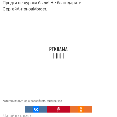
Предки не дураки были! Не благодарите.
СергейАнтоновMorder.
Категории:
фитнес с бассейном
,
фитнес зал
Читайте также