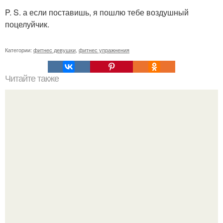
P. S. а если поставишь, я пошлю тебе воздушный
поцелуйчик.
Категории:
фитнес девушки
,
фитнес упражнения
Читайте также
Успешные люди. Почему люди которые занимаются
спортом всегда будут успешные и востребованные в
любой сфере деятельности.