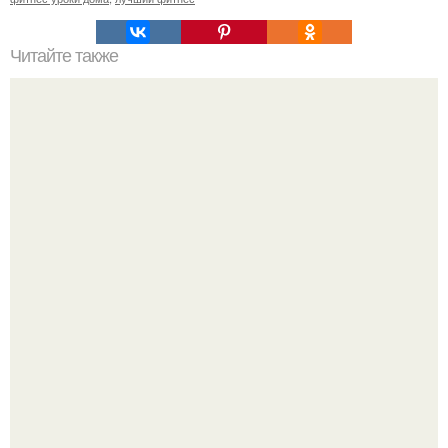
Читайте также
Куриное Филе с шампиньонами в соусе для ПП- ужина.
Анна пересильд создала свой бренд одежды, исполнив