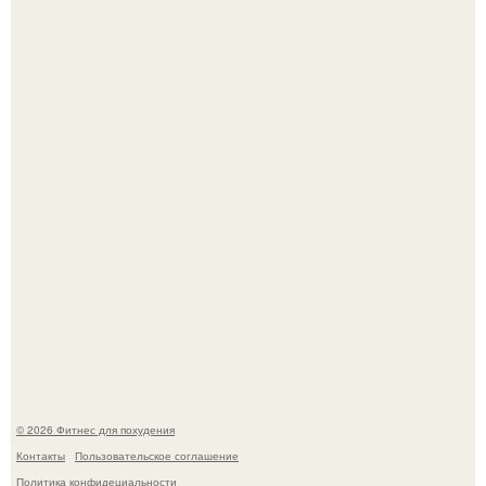
Уральская Барби уехала заграницу, чтобы сделать себе
грудь мечты за 12, 5 тыс.
Тут даже мы не знаем, как комментировать.
© 2026 Фитнес для похудения
Контакты
Пользовательское соглашение
Политика конфидециальности