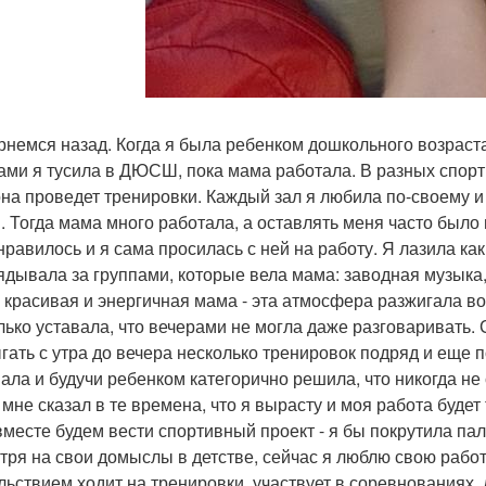
рнемся назад. Когда я была ребенком дошкольного возраста
ами я тусила в ДЮСШ, пока мама работала. В разных спорт
она проведет тренировки. Каждый зал я любила по-своему 
. Тогда мама много работала, а оставлять меня часто было н
нравилось и я сама просилась с ней на работу. Я лазила ка
ядывала за группами, которые вела мама: заводная музыка
 красивая и энергичная мама - эта атмосфера разжигала во
лько уставала, что вечерами не могла даже разговаривать.
гать с утра до вечера несколько тренировок подряд и еще п
ала и будучи ребенком категорично решила, что никогда не
о мне сказал в те времена, что я вырасту и моя работа буде
вместе будем вести спортивный проект - я бы покрутила пал
тря на свои домыслы в детстве, сейчас я люблю свою работу
льствием ходит на тренировки, участвует в соревнованиях, 