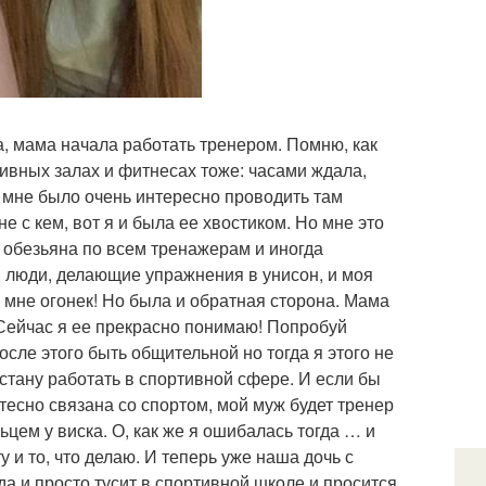
, мама начала работать тренером. Помню, как
ивных залах и фитнесах тоже: часами ждала,
и мне было очень интересно проводить там
е с кем, вот я и была ее хвостиком. Но мне это
к обезьяна по всем тренажерам и иногда
, люди, делающие упражнения в унисон, и моя
 мне огонек! Но была и обратная сторона. Мама
 Сейчас я ее прекрасно понимаю! Попробуй
осле этого быть общительной но тогда я этого не
 стану работать в спортивной сфере. И если бы
т тесно связана со спортом, мой муж будет тренер
ьцем у виска. О, как же я ошибалась тогда … и
 и то, что делаю. И теперь уже наша дочь с
да и просто тусит в спортивной школе и просится