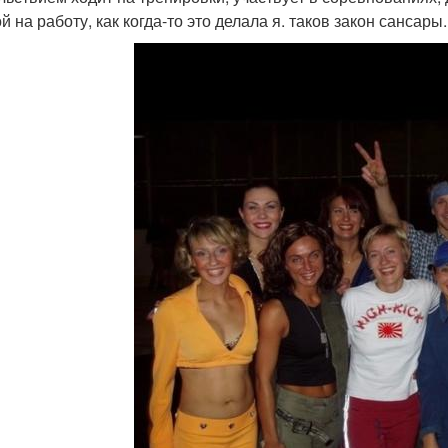
й на работу, как когда-то это делала я. таков закон сансары.