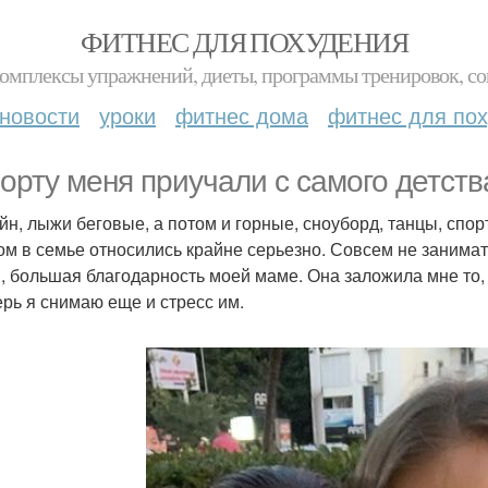
ФИТНЕС ДЛЯ ПОХУДЕНИЯ
комплексы упражнений, диеты, программы тренировок, со
новости
уроки
фитнес дома
фитнес для по
порту меня приучали с самого детств
йн, лыжи беговые, а потом и горные, сноуборд, танцы, спор
ом в семье относились крайне серьезно. Совсем не занимат
и, большая благодарность моей маме. Она заложила мне то, ч
ерь я снимаю еще и стресс им.