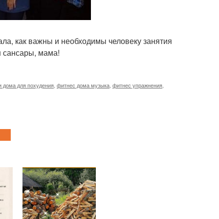
ала, как важны и необходимы человеку занятия
н сансары, мама!
и дома для похудения
,
фитнес дома музыка
,
фитнес упражнения
,