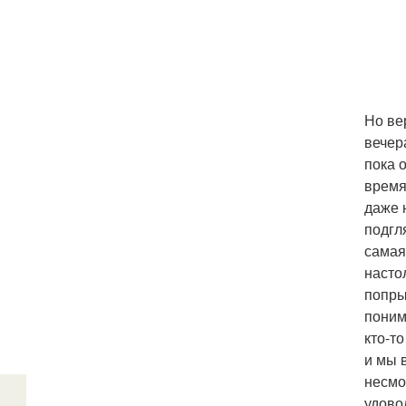
Но ве
вечер
пока 
время
даже 
подгл
самая
насто
попры
поним
кто-т
и мы 
несмо
удово