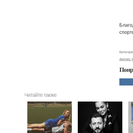
Благо
спорт
Категори
фитнес 
Понр
Читайте также