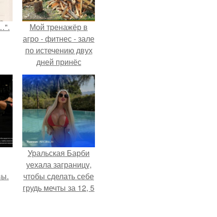
…".
Мой тренажёр в
агро - фитнес - зале
по истечению двух
дней принёс
ощутимый
результат.
Уральская Барби
уехала заграницу,
вы.
чтобы сделать себе
грудь мечты за 12, 5
тыс.