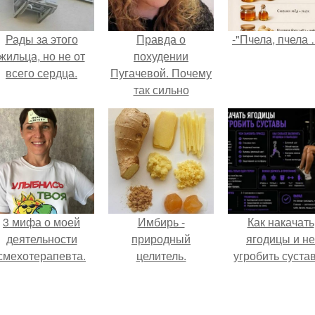
Рады за этого
Правда о
-"Пчела, пчела 
жильца, но не от
похудении
всего сердца.
Пугачевой. Почему
так сильно
похудела Алла
Пугачева
3 мифа о моей
Имбирь -
Как накачать
деятельности
природный
ягодицы и не
смехотерапевта.
целитель.
угробить суста