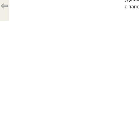
⇦
с папо