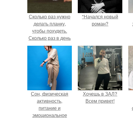
Сколько раз нужно
"Начался новый
делать планку,
роман?
чтобы похудеть.
Сколько раз в день
делать планку —,
чтобы был
результат для
похудения
Сон, физическая
Хочешь в ЗАЛ?
активность,
Всем привет!
питание и
эмоциональное
состояние!