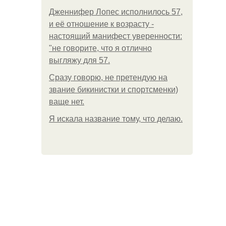
Дженнифер Лопес исполнилось 57,
и её отношение к возрасту -
настоящий манифест уверенности:
"не говорите, что я отлично
выгляжу для 57.
Сразу говорю, не претендую на
звание бикинистки и спортсменки)
ваще нет.
Я искала название тому, что делаю.