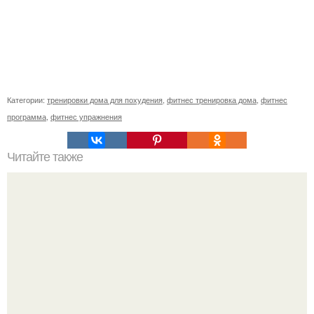
Категории:
тренировки дома для похудения
,
фитнес тренировка дома
,
фитнес
программа
,
фитнес упражнения
Читайте также
Неважно сколько тебе лет, важно внутреннее желание
чувствовать себя красивой.