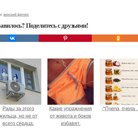
и:
женский фитнес
авилось? Поделитесь с друзьями!
Рады за этого
Какие упражнения
-"Пчела, пчела 
жильца, но не от
от живота и боков
всего сердца.
избавят.