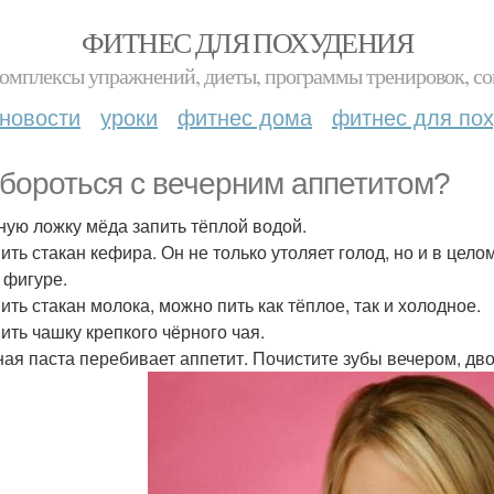
ФИТНЕС ДЛЯ ПОХУДЕНИЯ
комплексы упражнений, диеты, программы тренировок, со
новости
уроки
фитнес дома
фитнес для по
 бороться с вечерним аппетитом?
йную ложку мёда запить тёплой водой.
пить стакан кефира. Он не только утоляет голод, но и в цел
 фигуре.
ить стакан молока, можно пить как тёплое, так и холодное.
пить чашку крепкого чёрного чая.
бная паста перебивает аппетит. Почистите зубы вечером, дв