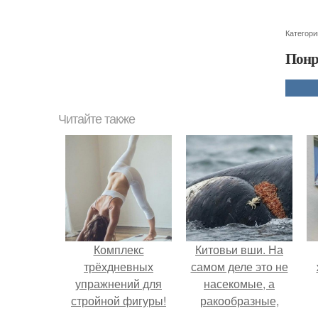
Категори
Понр
Читайте также
Комплекс
Китовьи вши. На
трёхдневных
самом деле это не
упражнений для
насекомые, а
стройной фигуры!
ракообразные,
относящиеся к