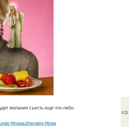
будет желания съесть ещё что-либо.
⇨
/uroki-fitnesa/zhenskiy-fitnes