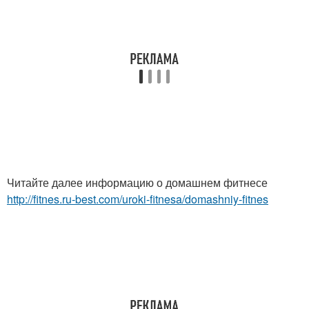
Читайте далее информацию о домашнем фитнесе
http://fitnes.ru-best.com/uroki-fitnesa/domashniy-fitnes