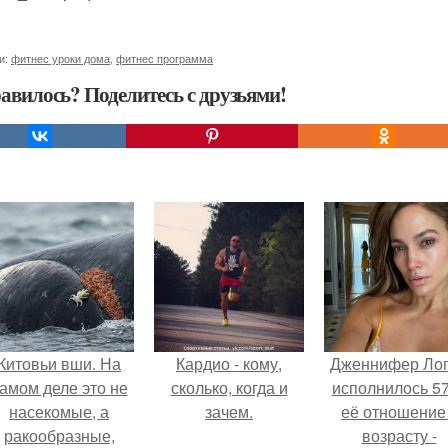
и:
фитнес уроки дома
,
фитнес программа
авилось? Поделитесь с друзьями!
Китовьи вши. На
Кардио - кому,
Дженнифер Ло
амом деле это не
сколько, когда и
исполнилось 57
насекомые, а
зачем.
её отношение
ракообразные,
возрасту -