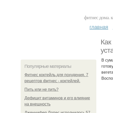
фитнес дома. 
главная
Как
уст
В сум
готов
Популярные материалы
вегет
Фитнес коктейль для похудения. 7
Воспо
рецептов фитнес - коктейлей.
Пить или не пить?
Дефицит витаминов и его влияние
на внешность
Дженнифер Лопес исполнилось 57,