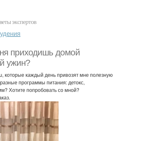
веты экспертов
худения
дня приходишь домой
ый ужин?
ru, которые каждый день привозят мне полезную
 разные программы питания: детокс,
ммм? Хотите попробовать со мной?
каз.