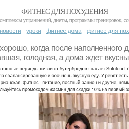
ФИТНЕС ДЛЯ ПОХУДЕНИЯ
комплексы упражнений, диеты, программы тренировок, со
новости
уроки
фитнес дома
фитнес для по
 хорошо, когда после наполненного 
авшая, голодная, а дома ждет вкусн
атошные периоды жизни от бутербродов спасает Solofood. 
ую сбалансированную и оооччень вкусную еду. У ребят есть
арианская, фитнес - питание, постный рацион и другие, ня
льзуйтесь промокодом жасмин для скидки 10% на первый за