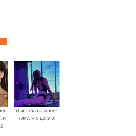
пес
Я искала название
, и
тому, что делаю.
 к