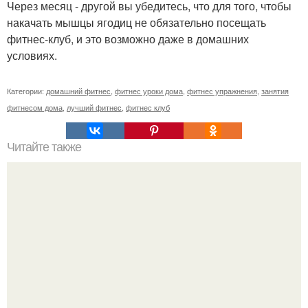
Через месяц - другой вы убедитесь, что для того, чтобы
накачать мышцы ягодиц не обязательно посещать
фитнес-клуб, и это возможно даже в домашних
условиях.
Категории:
домашний фитнес
,
фитнес уроки дома
,
фитнес упражнения
,
занятия
фитнесом дома
,
лучший фитнес
,
фитнес клуб
Читайте также
Планку делать до еды или после еды. Когда лучше
делать упражнение планку: утром или вечером