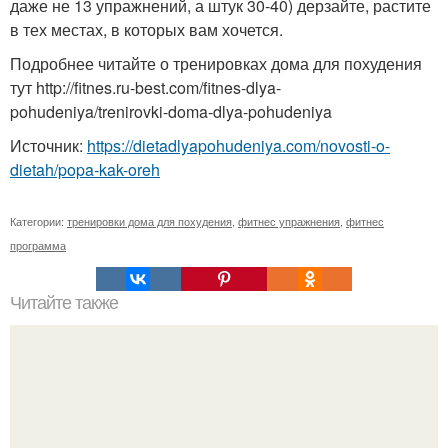
даже не 13 упражнений, а штук 30-40) дерзайте, растите
в тех местах, в которых вам хочется.
Подробнее читайте о тренировках дома для похудения
тут http://fitnes.ru-best.com/fitnes-dlya-
pohudeniya/trenirovki-doma-dlya-pohudeniya
Источник:
https://dietadlyapohudeniya.com/novosti-o-
dietah/popa-kak-oreh
Категории:
тренировки дома для похудения
,
фитнес упражнения
,
фитнес
программа
Читайте также