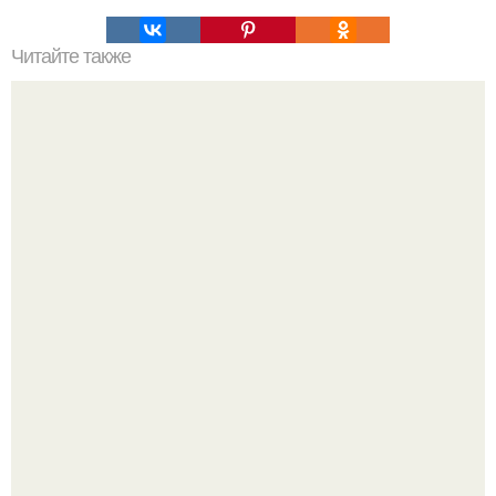
Читайте также
Как убрать живот и бока - с помощью каких упражнений и
диет?