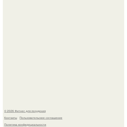
Тут даже мы не знаем, как комментировать.
Сергей соседов показал свою скромную дачу - и удивил
поклонников.
© 2026 Фитнес для похудения
Контакты
Пользовательское соглашение
Политика конфидециальности