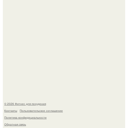
Имбирь - это не только ароматная специя, но и отличный
ингредиент для полезных напитков и блюд.
Тут даже мы не знаем, как комментировать.
© 2026 Фитнес для похудения
Контакты
Пользовательское соглашение
Политика конфидециальности
Обратная связь