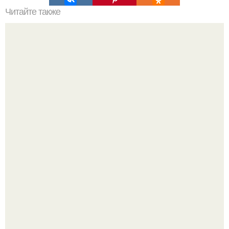
Читайте также
7 важных факторов быстрого и эффективного
жиросжигания.
Рады за этого жильца, но не от всего сердца.