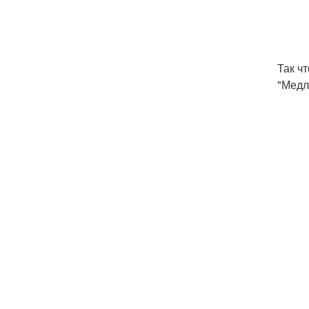
Так ч
"Медл