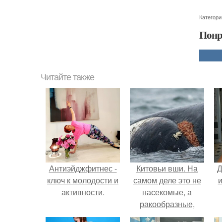
Категори
Понр
Читайте также
Антиэйджфитнес -
Китовьи вши. На
Д
ключ к молодости и
самом деле это не
и
активности.
насекомые, а
ракообразные,
относящиеся к