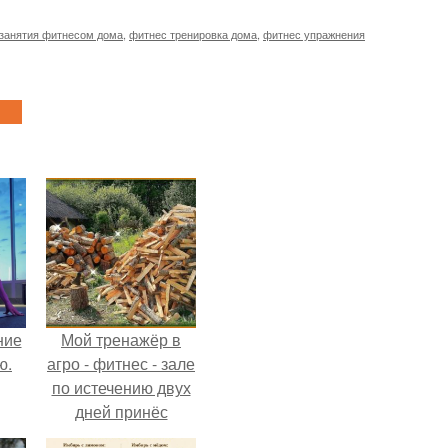
занятия фитнесом дома
,
фитнес тренировка дома
,
фитнес упражнения
ние
Мой тренажёр в
ю.
агро - фитнес - зале
по истечению двух
дней принёс
ощутимый