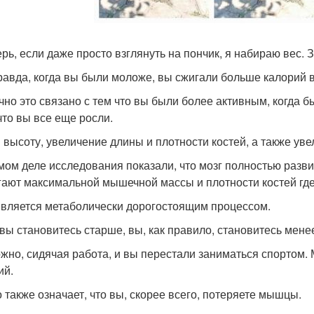
ерь, если даже просто взглянуть на пончик, я набираю вес. 
равда, когда вы были моложе, вы сжигали больше калорий в
чно это связано с тем что вы были более активным, когда б
что вы все еще росли.
в высоту, увеличение длины и плотности костей, а также у
мом деле исследования показали, что мозг полностью разви
гают максимальной мышечной массы и плотности костей где-т
является метаболически дорогостоящим процессом.
 вы становитесь старше, вы, как правило, становитесь мене
жно, сидячая работа, и вы перестали заниматься спортом
ий.
о также означает, что вы, скорее всего, потеряете мышцы.