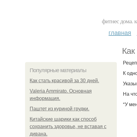
фитнес дома. 
главная
Как
Рецеп
Популярные материалы
К одн
Как стать красивой за 30 дней.
Указы
Valeria Ammirato. Основная
На чт
информация.
"У мен
Паштет из куриной грудки.
Китайские шарики как способ
сохранить здоровье, не вставая с
дивана.