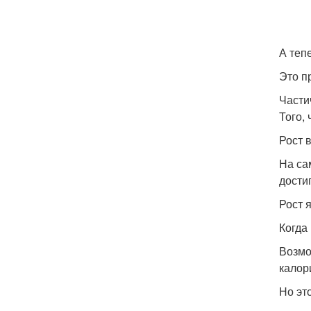
А теп
Это п
Части
Того, 
Рост 
На са
дости
Рост 
Когда
Возмо
калор
Но эт