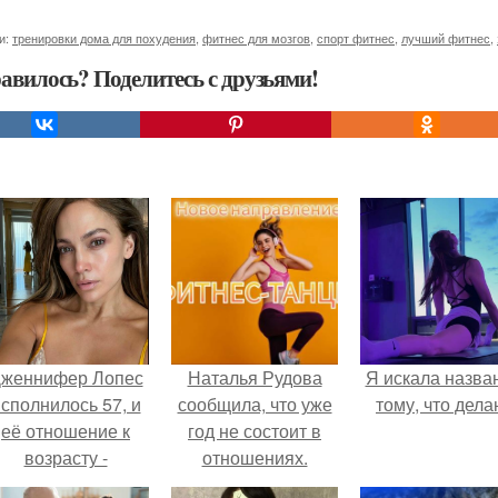
и:
тренировки дома для похудения
,
фитнес для мозгов
,
спорт фитнес
,
лучший фитнес
,
авилось? Поделитесь с друзьями!
женнифер Лопес
Наталья Рудова
Я искала назва
сполнилось 57, и
сообщила, что уже
тому, что дела
её отношение к
год не состоит в
возрасту -
отношениях.
настоящий