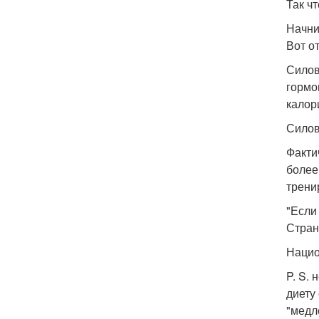
Так ч
Начни
Вот о
Силов
гормо
калор
Силов
Факти
более
трени
"Если
Стран
Нацио
P. S.
диету
"медл