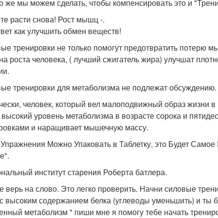
то же мы можем сделать, чтобы компенсировать это и "Трен
те расти снова! Рост мышц -.
твет как улучшить обмен веществ!
ые тренировки не только помогут предотвратить потерю м
на роста человека, ( лучший сжигатель жира) улучшат плотно
ии.
ые тренировки для метаболизма не подлежат обсуждению.
чески, человек, который вел малоподвижный образ жизни в 
 высокий уровень метаболизма в возрасте сорока и пятидес
ровками и наращивает мышечную массу.
 Упражнения Можно Упаковать в Таблетку, это Будет Само
е".
нальный институт старения Роберта батлера.
 не верь на слово. Это легко проверить. Начни силовые трен
 с высоким содержанием белка (углеводы уменьшить) и ты 
енный метаболизм " пиши мне я помогу тебе начать тренир