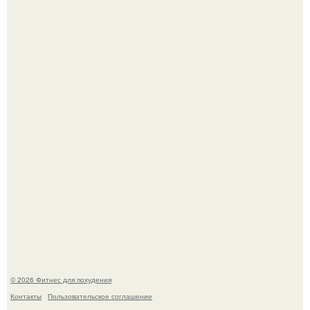
Имбирь - это не только ароматная специя, но и отличный
ингредиент для полезных напитков и блюд.
Сергей соседов показал свою скромную дачу - и удивил
поклонников.
© 2026 Фитнес для похудения
Контакты
Пользовательское соглашение