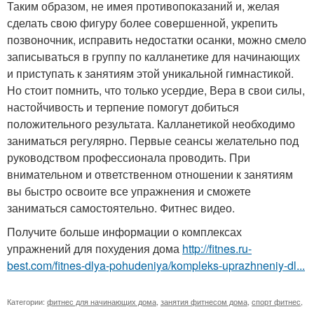
Таким образом, не имея противопоказаний и, желая
сделать свою фигуру более совершенной, укрепить
позвоночник, исправить недостатки осанки, можно смело
записываться в группу по калланетике для начинающих
и приступать к занятиям этой уникальной гимнастикой.
Но стоит помнить, что только усердие, Вера в свои силы,
настойчивость и терпение помогут добиться
положительного результата. Калланетикой необходимо
заниматься регулярно. Первые сеансы желательно под
руководством профессионала проводить. При
внимательном и ответственном отношении к занятиям
вы быстро освоите все упражнения и сможете
заниматься самостоятельно. Фитнес видео.
Получите больше информации о комплексах
упражнений для похудения дома
http://fitnes.ru-
best.com/fitnes-dlya-pohudeniya/kompleks-uprazhneniy-dl...
Категории:
фитнес для начинающих дома
,
занятия фитнесом дома
,
спорт фитнес
,