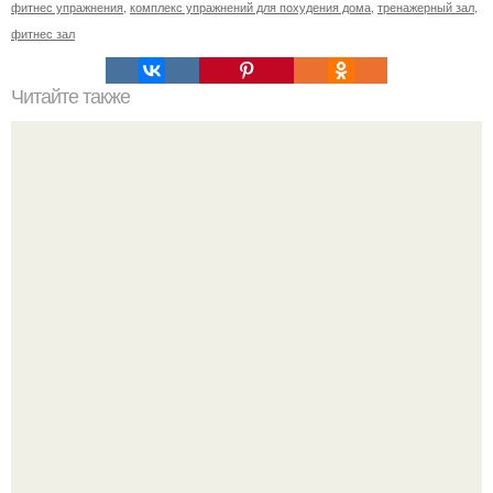
фитнес упражнения
,
комплекс упражнений для похудения дома
,
тренажерный зал
,
фитнес зал
Читайте также
Тройное счастье или 10 причин почему быть мамой
тройни здорово.