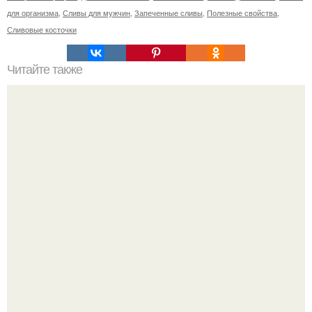
для организма
,
Сливы для мужчин
,
Запеченные сливы
,
Полезные свойства
,
Сливовые косточки
Читайте также
Куда сходить в Тюмени. 20 Лучших мест в Тюмени, куда
можно сходить с маленьким ребенком