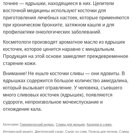
точнее — ядрышки, находящиеся в них. Целители
восточной медицины используют косточки для
приготовления лечебных настоек, которые применяются
при хроническом бронхите, затяжном кашле и для
профилактики онкологических заболеваний.
Косметологи производят ароматное масло из ядрышек
косточек, которое ценится наравне с миндальным.
Продукция на этой основе замедляет преждевременное
старение кожи.
Внимание! Не ешьте косточки сливы — они ядовиты. В
ядрышках содержится большое количество амигдалина,
который вызывает отравление. У человека, съевшего
много сливовых косточек (ядрышек), появляются
судороги, непроизвольное мочеиспускание и
отхождение кала.
Категории:
Гликемический индекс
,
Сливы для женщин
,
Калории в сливе
,
Интересный рецепт
,
Диетический салат
,
Салат из слив
,
Польза для печени
,
Сливы