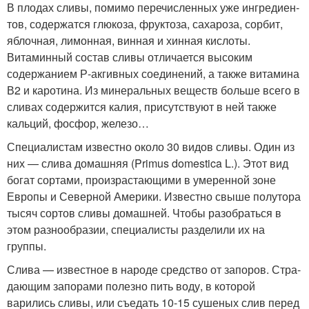
В плодах сливы, помимо перечисленных уже ингредиен­
тов, содержатся глюкоза, фруктоза, сахароза, сорбит,
яблоч­ная, лимонная, винная и хинная кислоты.
Витаминный со­став сливы отличается высоким
содержанием Р-акгивных соединений, а также витамина
В2 и каротина. Из минераль­ных веществ больше всего в
сливах содержится калия, при­сутствуют в ней также
кальций, фосфор, железо…
Специалистам известно около 30 видов сливы. Один из
них — слива домашняя (Primus domestica L.). Этот вид
бо­гат сортами, произрастающими в умеренной зоне
Европы и Северной Америки. Известно свыше полутора
тысяч со­ртов сливы домашней. Чтобы разобраться в
этом разноо­бразии, специалисты разделили их на
группы.
Слива — известное в народе средство от запоров. Стра­
дающим запорами полезно пить воду, в которой
варились сливы, или съедать 10-15 сушеных слив перед