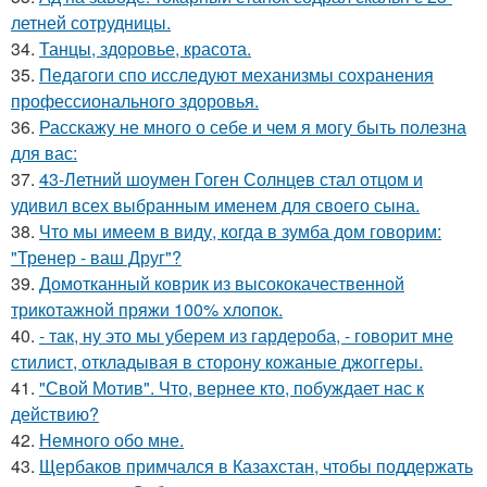
летней сотрудницы.
34.
Танцы, здоровье, красота.
35.
Педагоги спо исследуют механизмы сохранения
профессионального здоровья.
36.
Расскажу не много о себе и чем я могу быть полезна
для вас:
37.
43-Летний шоумен Гоген Солнцев стал отцом и
удивил всех выбранным именем для своего сына.
38.
Что мы имеем в виду, когда в зумба дом говорим:
"Тренер - ваш Друг"?
39.
Домотканный коврик из высококачественной
трикотажной пряжи 100% хлопок.
40.
- так, ну это мы уберем из гардероба, - говорит мне
стилист, откладывая в сторону кожаные джоггеры.
41.
"Свой Мотив". Что, вернее кто, побуждает нас к
действию?
42.
Немного обо мне.
43.
Щербаков примчался в Казахстан, чтобы поддержать