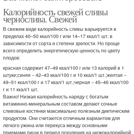
Калорийность свежей сливы
чернослива. Свежей
В свежем виде калорийность сливы варьируется в
пределах 40–50 ккал/100 г или 14–17 ккал/1 шт. в
зависимости от сорта и степени зрелости. Но проще
всего определить энергетическую ценность по цвету
плодов:
красная содержит 47–49 ккал/100 г или 13 калорий в 1
штуке;синяя − 42–43 ккал/100 г и 10 ккал/1 шт.;желтая −
49–51 ккал/100 г и 17 ккал/1 шт.;черная − 45–46 ккал/100
г и 11 ккал/1 шт.
Важно! Низкая калорийность наряду с богатым
витаминно-минеральным составом делают сочные
сливовые костянки максимально полезным диетическим
продуктом. Они считаются отличным вариантом для
легкого ужина или перекуса между основными
приемами пищи в период похудения на низкокалорийной