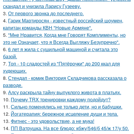
скандал и унизила Ларису Гузееву.
3.
От первого звонка до последнего.
4.
Гарик Мартиросян - известный российский шоумен,
капитан команды КВН "Новые Армяне".
5.
"Мне Нравится, Когда мне Говорят Комплименты, но
это не Означает, что я Всегда Выгляжу Безупречно".
6.
6 лет я жила с сушильной машиной и считала это
базой.
7.
Топ - 10 сладостей из "Пятёрочки" до 200 ккал для
худеющих.
8.
Стендап - комик Виктория Складчикова рассказала о
разводе.
9.
Алсу раскрыла тайну выпуклого живота в платьях.
10.
Почему TRX тренировки каждому подойдут?
11.
Сильно поменялись не только дети, но и бабушки.
12.
Йогатерапия: бережное исцеление души и тела.
13.
Фитнес - это удовольствие, а не мука!
14.
ПП Ватрушка. На все блюдо: кбжу/546/б 45/ж 17/у 50.