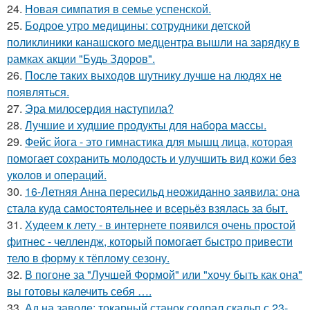
24.
Новая симпатия в семье успенской.
25.
Бодрое утро медицины: сотрудники детской
поликлиники канашского медцентра вышли на зарядку в
рамках акции "Будь Здоров".
26.
После таких выходов шутнику лучше на людях не
появляться.
27.
Эра милосердия наступила?
28.
Лучшие и худшие продукты для набора массы.
29.
Фейс йога - это гимнастика для мышц лица, которая
помогает сохранить молодость и улучшить вид кожи без
уколов и операций.
30.
16-Летняя Анна пересильд неожиданно заявила: она
стала куда самостоятельнее и всерьёз взялась за быт.
31.
Худеем к лету - в интернете появился очень простой
фитнес - челлендж, который помогает быстро привести
тело в форму к тёплому сезону.
32.
В погоне за "Лучшей Формой" или "хочу быть как она"
вы готовы калечить себя ….
33.
Ад на заводе: токарный станок содрал скальп с 23-