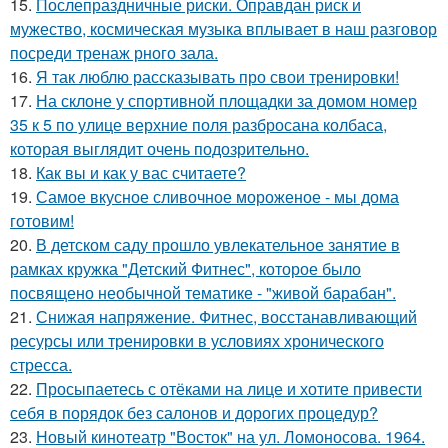
15.
Послепраздничные риски. Оправдан риск и
мужество, космическая музыка вплывает в наш разговор
посреди тренаж рного зала.
16.
Я так люблю рассказывать про свои тренировки!
17.
На склоне у спортивной площадки за домом номер
35 к 5 по улице верхние поля разбросана колбаса,
которая выглядит очень подозрительно.
18.
Как вы и как у вас считаете?
19.
Самое вкусное сливочное мороженое - мы дома
готовим!
20.
В детском саду прошло увлекательное занятие в
рамках кружка "Детский Фитнес", которое было
посвящено необычной тематике - "живой барабан".
21.
Снижая напряжение. Фитнес, восстанавливающий
ресурсы или тренировки в условиях хронического
стресса.
22.
Просыпаетесь с отёками на лице и хотите привести
себя в порядок без салонов и дорогих процедур?
23.
Новый кинотеатр "Восток" на ул. Ломоносова. 1964.