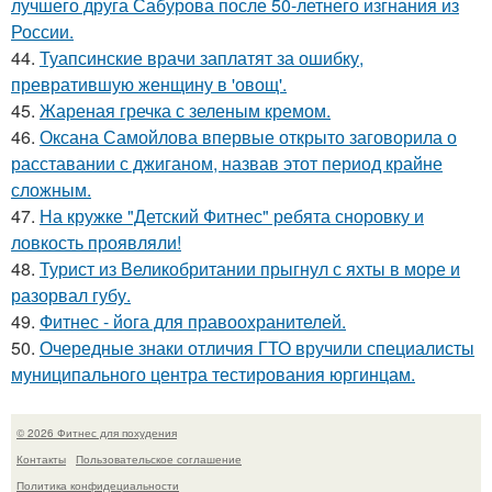
лучшего друга Сабурова после 50-летнего изгнания из
России.
44.
Туапсинские врачи заплатят за ошибку,
превратившую женщину в 'овощ'.
45.
Жареная гречка с зеленым кремом.
46.
Оксана Самойлова впервые открыто заговорила о
расставании с джиганом, назвав этот период крайне
сложным.
47.
На кружке "Детский Фитнес" ребята сноровку и
ловкость проявляли!
48.
Турист из Великобритании прыгнул с яхты в море и
разорвал губу.
49.
Фитнес - йога для правоохранителей.
50.
Очередные знаки отличия ГТО вручили специалисты
муниципального центра тестирования юргинцам.
© 2026 Фитнес для похудения
Контакты
Пользовательское соглашение
Политика конфидециальности