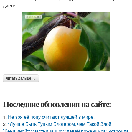
диете.
читать дальше →
Последние обновления на сайте:
1.
Не зря её попу считают лучшей в мире.
2.
"Лучше Быть Тупым Блогером, чем Такой Злой
Женщиной": участница шоу "давай поженимся" устроила