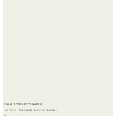
Имбирь - природный целитель.
Тут даже мы не знаем, как комментировать.
© 2026 Фитнес для похудения
Контакты
Пользовательское соглашение