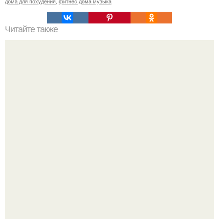
дома для похудения
,
фитнес дома музыка
Читайте также
Упражнения для подмышек дома (в домашних
условиях).