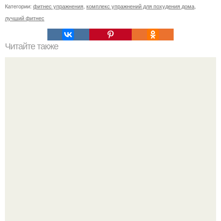
Категории:
фитнес упражнения
,
комплекс упражнений для похудения дома
,
лучший фитнес
Читайте также
Мабу стойка. Мабу или,, стойка всадника".