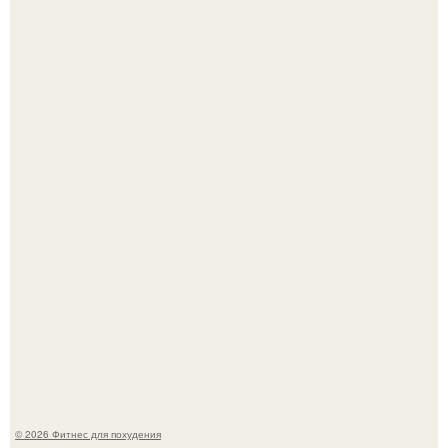
Имбирь - природный целитель.
Не зря её попу считают лучшей в мире.
© 2026 Фитнес для похудения